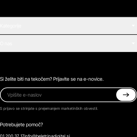
Kategorije
Filmi
O nas
E-knjige
Zvočne knjige
O Beletrini Digital
Podkasti
Naročnine
Magazin
Pogosta vprašanja
Kontaktirajte nas
Si želite biti na tekočem? Prijavite se na e-novice.
Vpišite e-naslov
S prijavo se strinjate s prejemanjem marketinških obvestil.
Potrebujete pomoč?
01 200 37 17
info@beletrinadigital.si