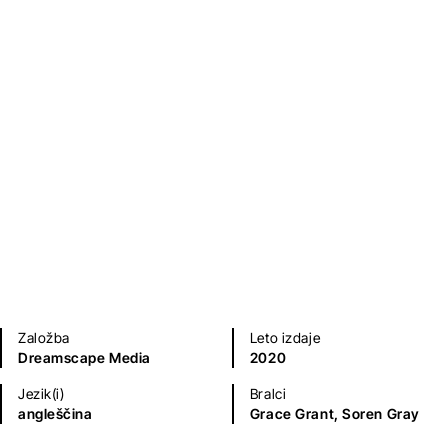
Ljubezenski romani
Sodobni romani (20. in 21. st.)
Založba
Leto izdaje
Dreamscape Media
2020
Jezik(i)
Bralci
angleščina
Grace Grant,
Soren Gray