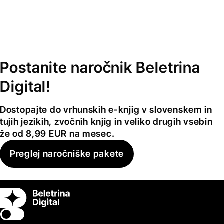
Postanite naročnik Beletrina
Digital!
Dostopajte do vrhunskih e-knjig v slovenskem in
tujih jezikih, zvočnih knjig in veliko drugih vsebin
že od 8,99 EUR na mesec.
Preglej naročniške pakete
Switch theme