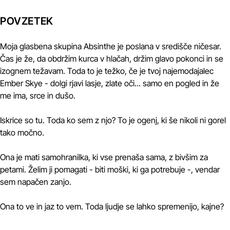
POVZETEK
Moja glasbena skupina Absinthe je poslana v središče ničesar.
Čas je že, da obdržim kurca v hlačah, držim glavo pokonci in se
izognem težavam. Toda to je težko, če je tvoj najemodajalec
Ember Skye - dolgi rjavi lasje, zlate oči... samo en pogled in že
me ima, srce in dušo.
Iskrice so tu. Toda ko sem z njo? To je ogenj, ki še nikoli ni gorel
tako močno.
Ona je mati samohranilka, ki vse prenaša sama, z bivšim za
petami. Želim ji pomagati - biti moški, ki ga potrebuje -, vendar
sem napačen zanjo.
Ona to ve in jaz to vem. Toda ljudje se lahko spremenijo, kajne?