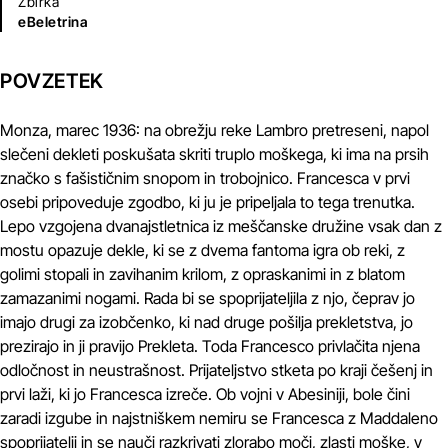
Zbirka
eBeletrina
POVZETEK
Monza, marec 1936: na obrežju reke Lambro pretreseni, napol
slečeni dekleti poskušata skriti truplo moškega, ki ima na prsih
značko s fašističnim snopom in trobojnico. Francesca v prvi
osebi pripoveduje zgodbo, ki ju je pripeljala to tega trenutka.
Lepo vzgojena dvanajstletnica iz meščanske družine vsak dan z
mostu opazuje dekle, ki se z dvema fantoma igra ob reki, z
golimi stopali in zavihanim krilom, z opraskanimi in z blatom
zamazanimi nogami. Rada bi se spoprijateljila z njo, čeprav jo
imajo drugi za izobčenko, ki nad druge pošilja prekletstva, jo
prezirajo in ji pravijo Prekleta. Toda Francesco privlačita njena
odločnost in neustrašnost. Prijateljstvo stketa po kraji češenj in
prvi laži, ki jo Francesca izreče. Ob vojni v Abesiniji, bole čini
zaradi izgube in najstniškem nemiru se Francesca z Maddaleno
spoprijatelji in se nauči razkrivati zlorabo moči, zlasti moške, v