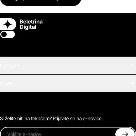
Switch theme
Kategorije
Filmi
O nas
E-knjige
Zvočne knjige
O Beletrini Digital
Podkasti
Naročnine
Magazin
Pogosta vprašanja
Kontaktirajte nas
Si želite biti na tekočem? Prijavite se na e-novice.
Vpišite e-naslov