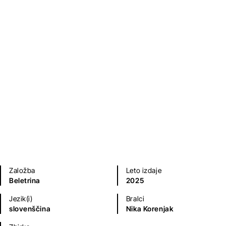
Prekleta
Beatrice Salvioni
Sodobni romani (20. in 21. st.)
Na voljo tudi kot
e-knjiga
.
Založba
Leto izdaje
Beletrina
2025
Jezik(i)
Bralci
slovenščina
Nika Korenjak