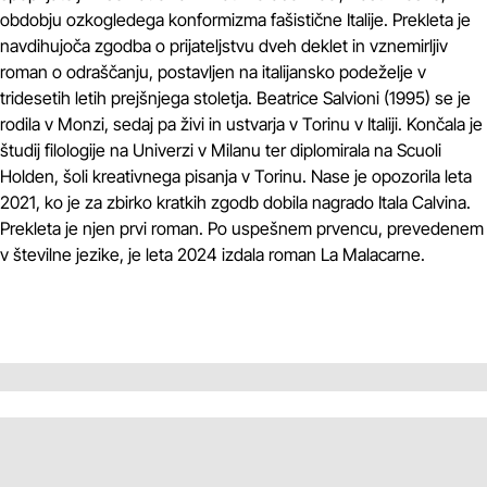
obdobju ozkogledega konformizma fašistične Italije. Prekleta je
navdihujoča zgodba o prijateljstvu dveh deklet in vznemirljiv
roman o odraščanju, postavljen na italijansko podeželje v
tridesetih letih prejšnjega stoletja. Beatrice Salvioni (1995) se je
rodila v Monzi, sedaj pa živi in ustvarja v Torinu v Italiji. Končala je
študij filologije na Univerzi v Milanu ter diplomirala na Scuoli
Holden, šoli kreativnega pisanja v Torinu. Nase je opozorila leta
2021, ko je za zbirko kratkih zgodb dobila nagrado Itala Calvina.
Prekleta je njen prvi roman. Po uspešnem prvencu, prevedenem
v številne jezike, je leta 2024 izdala roman La Malacarne.