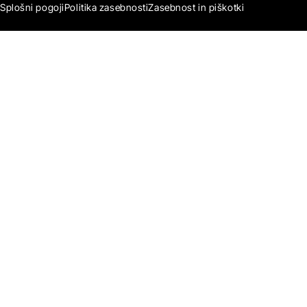
Splošni pogoji
Politika zasebnosti
Zasebnost in piškotki