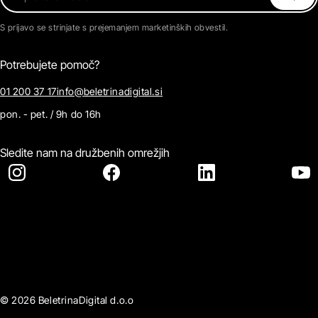
S prijavo se strinjate s prejemanjem marketinških obvestil.
Potrebujete pomoč?
01 200 37 17
info@beletrinadigital.si
pon. - pet. / 9h do 16h
Sledite nam na družbenih omrežjih
© 2026 BeletrinaDigital d.o.o