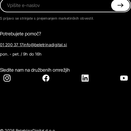
Vpišite e-naslov
S prijavo se strinjate s prejemanjem marketinških obvestil.
Potrebujete pomoč?
01 200 37 17
info@beletrinadigital.si
pon. - pet. / 9h do 16h
Sledite nam na družbenih omrežjih
© 2026 BeletrinaDigital d.o.o