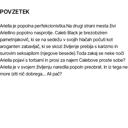
POVZETEK
Ariella je popolna perfekcionistka.Na drugi strani mesta živi
Ariellino popolno nasprotje. Caleb Black je brezobziren
pametnjakovič, ki se na sedežu v svojih hlačah počuti kot
aroganten zabavljač, ki se skozi življenje prebija s karizmo in
surovim seksapilom (njegove besede).Toda zakaj se neke noči
Ariella pojavi s torbami in prosi za najem Calebove proste sobe?
Ariella je v svojem življenju naredila popoln preobrat. In iz tega ne
more iziti nič dobrega… Ali pač?