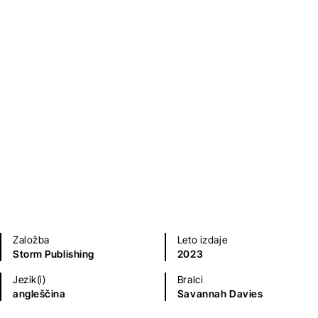
Sodobni romani (20. in 21. st.)
Založba
Leto izdaje
Storm Publishing
2023
Jezik(i)
Bralci
angleščina
Savannah Davies