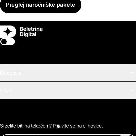
Preglej naročniške pakete
Switch theme
Kategorije
Filmi
O nas
E-knjige
Zvočne knjige
O Beletrini Digital
Podkasti
Naročnine
Magazin
Pogosta vprašanja
Kontaktirajte nas
Si želite biti na tekočem? Prijavite se na e-novice.