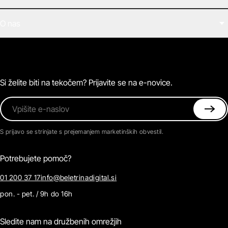
Filmi
O nas
E-knjige
Zvočne knjige
O Beletrini Digital
Podkasti
Naročnine
Magazin
Pogosta vprašanja
Kontaktirajte nas
Si želite biti na tekočem? Prijavite se na e-novice.
Vpišite e-naslov
S prijavo se strinjate s prejemanjem marketinških obvestil.
Potrebujete pomoč?
01 200 37 17
info@beletrinadigital.si
pon. - pet. / 9h do 16h
Sledite nam na družbenih omrežjih