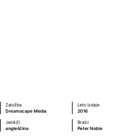
Management
Priročniki
Turistika in potopisi
Založba
Leto izdaje
Dreamscape Media
2016
Jezik(i)
Bralci
angleščina
Peter Noble