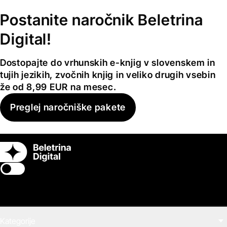
Postanite naročnik Beletrina
Digital!
Dostopajte do vrhunskih e-knjig v slovenskem in
tujih jezikih, zvočnih knjig in veliko drugih vsebin
že od 8,99 EUR na mesec.
Preglej naročniške pakete
Switch theme
Kategorije