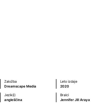
Biografije in spomini
Založba
Leto izdaje
Dreamscape Media
2020
Jezik(i)
Bralci
angleščina
Jennifer Jill Araya