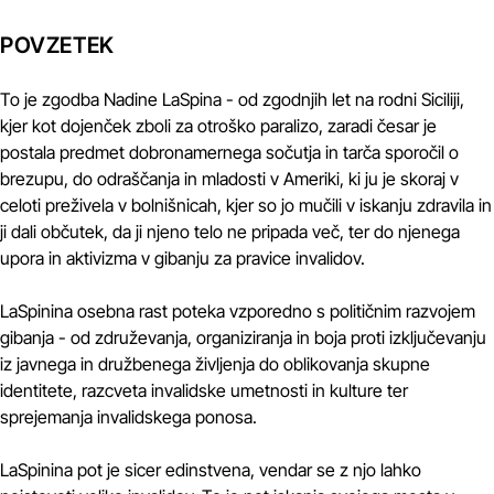
POVZETEK
To je zgodba Nadine LaSpina - od zgodnjih let na rodni Siciliji,
kjer kot dojenček zboli za otroško paralizo, zaradi česar je
postala predmet dobronamernega sočutja in tarča sporočil o
brezupu, do odraščanja in mladosti v Ameriki, ki ju je skoraj v
celoti preživela v bolnišnicah, kjer so jo mučili v iskanju zdravila in
ji dali občutek, da ji njeno telo ne pripada več, ter do njenega
upora in aktivizma v gibanju za pravice invalidov.
LaSpinina osebna rast poteka vzporedno s političnim razvojem
gibanja - od združevanja, organiziranja in boja proti izključevanju
iz javnega in družbenega življenja do oblikovanja skupne
identitete, razcveta invalidske umetnosti in kulture ter
sprejemanja invalidskega ponosa.
LaSpinina pot je sicer edinstvena, vendar se z njo lahko