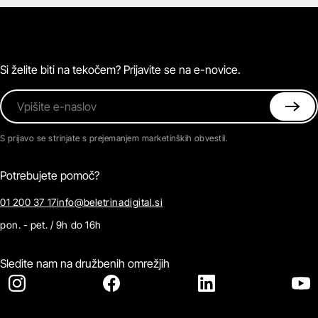
Zvočne knjige
O Beletrini Digital
Podkasti
Naročnine
Magazin
Pogosta vprašanja
Kontaktirajte nas
Si želite biti na tekočem? Prijavite se na e-novice.
Vpišite e-naslov
S prijavo se strinjate s prejemanjem marketinških obvestil.
Potrebujete pomoč?
01 200 37 17
info@beletrinadigital.si
pon. - pet. / 9h do 16h
Sledite nam na družbenih omrežjih