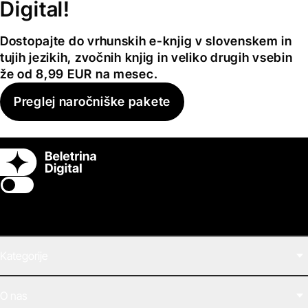
Digital!
Dostopajte do vrhunskih e-knjig v slovenskem in
tujih jezikih, zvočnih knjig in veliko drugih vsebin
že od 8,99 EUR na mesec.
Preglej naročniške pakete
Switch theme
Kategorije
Filmi
O nas
E-knjige