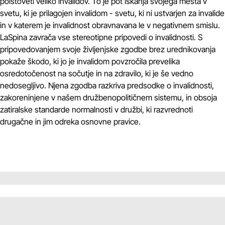
poistoveti veliko invalidov. To je pot iskanja svojega mesta v
svetu, ki je prilagojen invalidom - svetu, ki ni ustvarjen za invalide
in v katerem je invalidnost obravnavana le v negativnem smislu.
LaSpina zavrača vse stereotipne pripovedi o invalidnosti. S
pripovedovanjem svoje življenjske zgodbe brez urednikovanja
pokaže škodo, ki jo je invalidom povzročila prevelika
osredotočenost na sočutje in na zdravilo, ki je še vedno
nedosegljivo. Njena zgodba razkriva predsodke o invalidnosti,
zakoreninjene v našem družbenopolitičnem sistemu, in obsoja
zatiralske standarde normalnosti v družbi, ki razvrednoti
drugačne in jim odreka osnovne pravice.