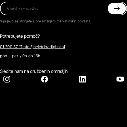
Vpišite e-naslov
S prijavo se strinjate s prejemanjem marketinških obvestil.
Potrebujete pomoč?
01 200 37 17
info@beletrinadigital.si
pon. - pet. / 9h do 16h
Sledite nam na družbenih omrežjih