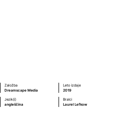
Kriminalke in trilerji
Založba
Leto izdaje
Dreamscape Media
2019
Jezik(i)
Bralci
angleščina
Laurel Lefkow