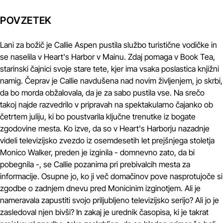
POVZETEK
Lani za božič je Callie Aspen pustila službo turistične vodičke in
se naselila v Heart's Harbor v Mainu. Zdaj pomaga v Book Tea,
starinski čajnici svoje stare tete, kjer ima vsaka poslastica knjižni
namig. Čeprav je Callie navdušena nad novim življenjem, jo skrbi,
da bo morda obžalovala, da je za sabo pustila vse. Na srečo
takoj najde razvedrilo v pripravah na spektakularno čajanko ob
četrtem juliju, ki bo poustvarila ključne trenutke iz bogate
zgodovine mesta. Ko izve, da so v Heart's Harborju nazadnje
videli televizijsko zvezdo iz osemdesetih let prejšnjega stoletja
Monico Walker, preden je izginila - domnevno zato, da bi
pobegnila -, se Callie pozanima pri prebivalcih mesta za
informacije. Osupne jo, ko ji več domačinov pove nasprotujoče si
zgodbe o zadnjem dnevu pred Monicinim izginotjem. Ali je
nameravala zapustiti svojo priljubljeno televizijsko serijo? Ali jo je
zasledoval njen bivši? In zakaj je urednik časopisa, ki je takrat