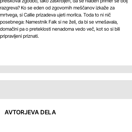
preiskoval zgodbo, tako zaskrbljen, da se hladen primer še bolj
razgreva? Ko se eden od zgovornih meščanov izkaže za
mrtvega, si Callie prizadeva ujeti morilca. Toda to ni nič
posebnega: Namestnik Falk si ne želi, da bi se vmešavala,
domačini pa o preteklosti nenadoma vedo več, kot so si bili
pripravljeni priznati.
AVTORJEVA DELA