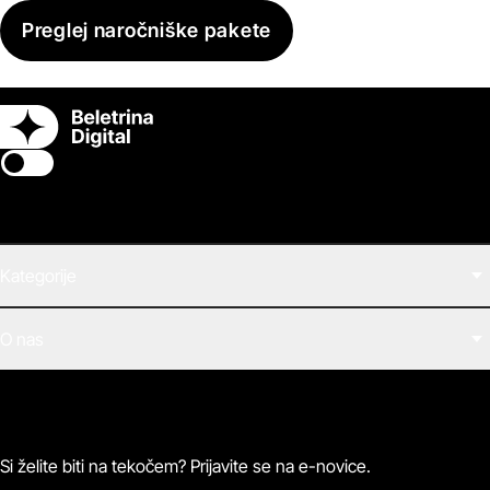
Preglej naročniške pakete
Switch theme
Kategorije
Filmi
O nas
E-knjige
Zvočne knjige
O Beletrini Digital
Podkasti
Naročnine
Magazin
Pogosta vprašanja
Kontaktirajte nas
Si želite biti na tekočem? Prijavite se na e-novice.