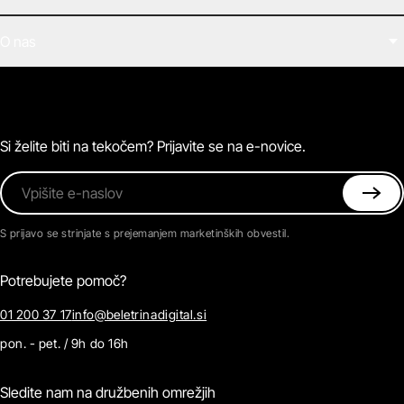
Filmi
O nas
E-knjige
Zvočne knjige
O Beletrini Digital
Podkasti
Naročnine
Magazin
Pogosta vprašanja
Kontaktirajte nas
Si želite biti na tekočem? Prijavite se na e-novice.
Vpišite e-naslov
S prijavo se strinjate s prejemanjem marketinških obvestil.
Potrebujete pomoč?
01 200 37 17
info@beletrinadigital.si
pon. - pet. / 9h do 16h
Sledite nam na družbenih omrežjih