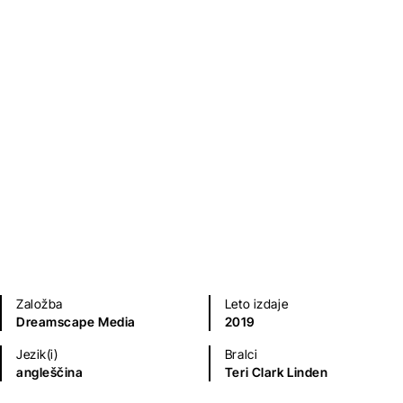
Kriminalke in trilerji
Sodobni romani (20. in 21. st.)
Založba
Leto izdaje
Dreamscape Media
2019
Jezik(i)
Bralci
angleščina
Teri Clark Linden