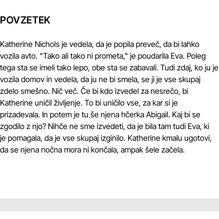
POVZETEK
Katherine Nichols je vedela, da je popila preveč, da bi lahko
vozila avto. "Tako ali tako ni prometa," je poudarila Eva. Poleg
tega sta se imeli tako lepo, obe sta se zabavali. Tudi zdaj, ko ju je
vozila domov in vedela, da ju ne bi smela, se ji je vse skupaj
zdelo smešno. Nič več. Če bi kdo izvedel za nesrečo, bi
Katherine uničil življenje. To bi uničilo vse, za kar si je
prizadevala. In potem je tu še njena hčerka Abigail. Kaj bi se
zgodilo z njo? Nihče ne sme izvedeti, da je bila tam tudi Eva, ki
je pomagala, da je vse skupaj izginilo. Katherine kmalu ugotovi,
da se njena nočna mora ni končala, ampak šele začela.