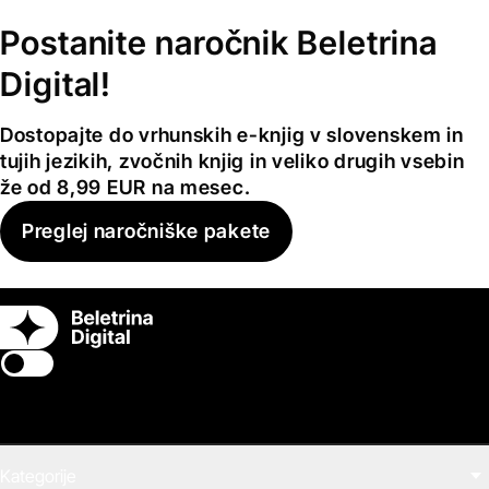
Postanite naročnik Beletrina
Digital!
Dostopajte do vrhunskih e-knjig v slovenskem in
tujih jezikih, zvočnih knjig in veliko drugih vsebin
že od 8,99 EUR na mesec.
Preglej naročniške pakete
Switch theme
Kategorije