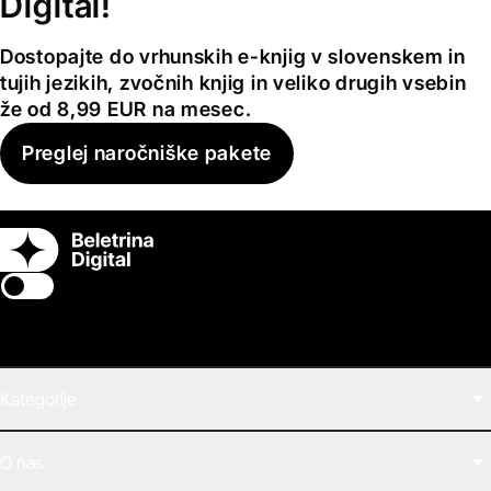
Digital!
Dostopajte do vrhunskih e-knjig v slovenskem in
tujih jezikih, zvočnih knjig in veliko drugih vsebin
že od 8,99 EUR na mesec.
Preglej naročniške pakete
Switch theme
Kategorije
Filmi
O nas
E-knjige