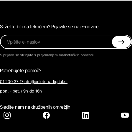
Zvočne knjige
O Beletrini Digital
Podkasti
Naročnine
Magazin
Pogosta vprašanja
Kontaktirajte nas
Si želite biti na tekočem? Prijavite se na e-novice.
Vpišite e-naslov
S prijavo se strinjate s prejemanjem marketinških obvestil.
Potrebujete pomoč?
01 200 37 17
info@beletrinadigital.si
pon. - pet. / 9h do 16h
Sledite nam na družbenih omrežjih