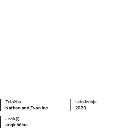
Kamehameha
Gene Levitt
,
Robert Mitchell
,
Raymond Chandler
Sodobni romani (20. in 21. st.)
Kriminalke in trilerji
Umetnost, arhitektura in moda
Založba
Leto izdaje
Nathan and Evan Inc.
2020
Jezik(i)
angleščina