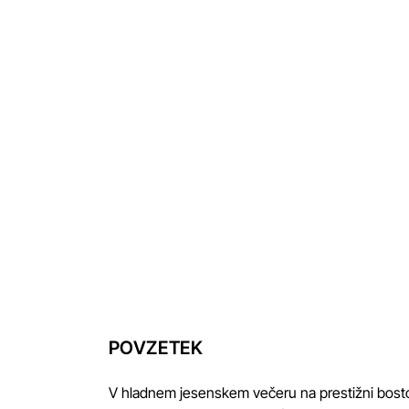
fie
POVZETEK
V hladnem jesenskem večeru na prestižni bostonski