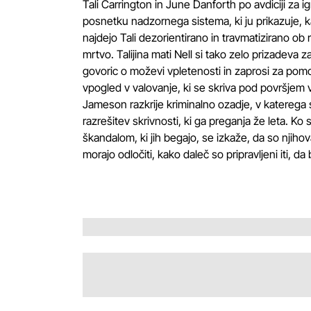
Tali Carrington in June Danforth po avdiciji za 
posnetku nadzornega sistema, ki ju prikazuje, 
najdejo Tali dezorientirano in travmatizirano ob
mrtvo. Talijina mati Nell si tako zelo prizadeva
govoric o moževi vpletenosti in zaprosi za pom
vpogled v valovanje, ki se skriva pod površjem
Jameson razkrije kriminalno ozadje, v katerega so
razrešitev skrivnosti, ki ga preganja že leta. Ko s
škandalom, ki jih begajo, se izkaže, da so njihova
morajo odločiti, kako daleč so pripravljeni iti, da bi 