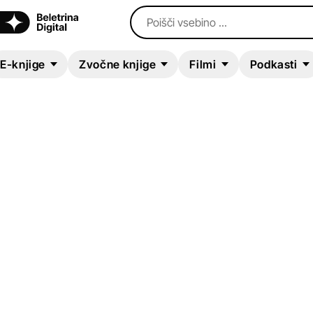
Poišči vsebino ...
E-knjige
Zvočne knjige
Filmi
Podkasti
ZVOČNA KNJIGA
The Dangers of an
Ordinary Night
Lynne Reeves
Kriminalke in trilerji