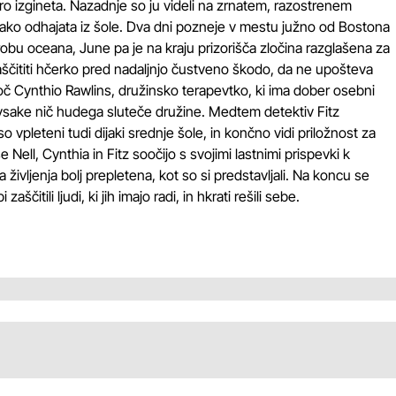
igro izgineta. Nazadnje so ju videli na zrnatem, razostrenem
kako odhajata iz šole. Dva dni pozneje v mestu južno od Bostona
 robu oceana, June pa je na kraju prizorišča zločina razglašena za
 zaščititi hčerko pred nadaljnjo čustveno škodo, da ne upošteva
oč Cynthio Rawlins, družinsko terapevtko, ki ima dober osebni
 vsake nič hudega sluteče družine. Medtem detektiv Fitz
 vpleteni tudi dijaki srednje šole, in končno vidi priložnost za
e Nell, Cynthia in Fitz soočijo s svojimi lastnimi prispevki k
 življenja bolj prepletena, kot so si predstavljali. Na koncu se
zaščitili ljudi, ki jih imajo radi, in hkrati rešili sebe.