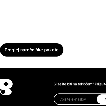
Preglej naročniške pakete
Si želite biti na tekočem? Prijav
Switch theme
Vpišite e-naslov