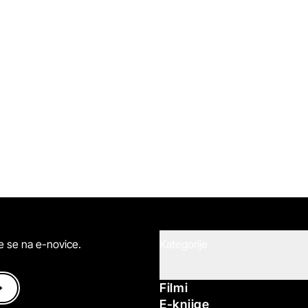
ite se na e-novice.
Kategorije
Filmi
E-knjige