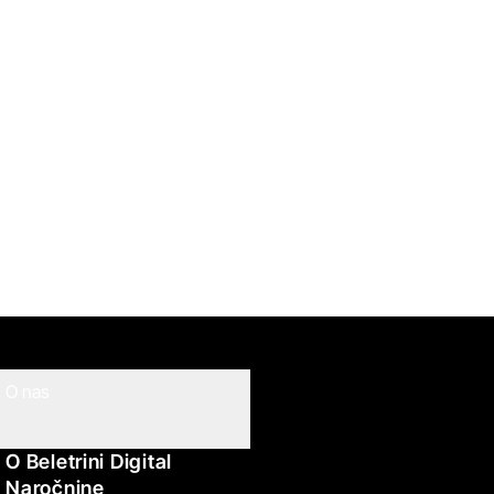
O nas
O Beletrini Digital
Naročnine