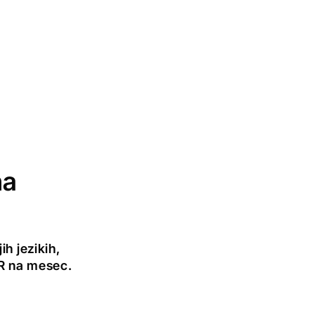
na
h jezikih,
UR na mesec.