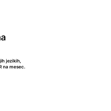
na
h jezikih,
UR na mesec.