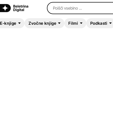
Poišči vsebino ...
E-knjige
Zvočne knjige
Filmi
Podkasti
ZVOČNA KNJIGA
The Diary of a Nob
George Grossmith
,
Weedon Grossmith
Klasični romani (do 20.st.)
Humor in satira
Biografije in