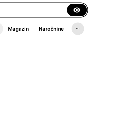
Magazin
Naročnine
ody
 spomini