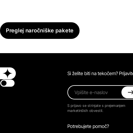
Preglej naročniške pakete
Si želite biti na tekočem? Prijav
Switch theme
Vpišite e-naslov
S prijavo se strinjate s prejemanjem
marketinških obvestil.
Potrebujete pomoč?