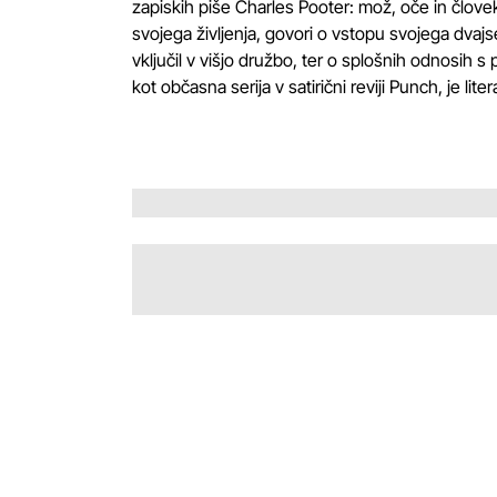
zapiskih piše Charles Pooter: mož, oče in človek
svojega življenja, govori o vstopu svojega dvaj
vključil v višjo družbo, ter o splošnih odnosih s p
kot občasna serija v satirični reviji Punch, je lite