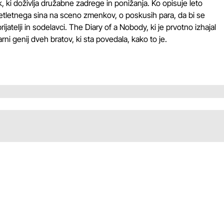
, ki doživlja družabne zadrege in ponižanja. Ko opisuje leto
setletnega sina na sceno zmenkov, o poskusih para, da bi se
rijatelji in sodelavci. The Diary of a Nobody, ki je prvotno izhajal
rarni genij dveh bratov, ki sta povedala, kako to je.