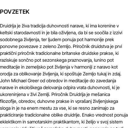
POVZETEK
Druidrija je živa tradicija duhovnosti narave, ki ima korenine v
keltski starodavnosti in je bila oživljena, da bi se soočila z izzivi
sodobnega življenja, ter ljudem ponuja pot harmonije prek
ponovne povezave z zeleno Zemljo. Priročnik druidstva je prvi
praktični priročnik tradicionalne britanske druidske prakse, ki
raziskuje sončno pot sezonskega praznovanja, lunino pot
meditacije in zemeljsko pot življenja v harmoniji z naravo kot
orodja za oblikovanje življenja, ki spoštuje Zemljo tukaj in zdaj.
John Michael Greer od obredov in meditacije do zavedanja
narave in ekološkega delovanja odpira vrata duhovnosti, ki je
ukoreninjena v živi Zemlji. Priročnik Druidrija je mešanica
filozofije, obredov, duhovne prakse in vprašanj življenjskega
sloga in je na enem mestu za vse, ki se resno zanimajo za
prakticiranje tradicionalne oblike druidrije. Enako vrednost ponuja
eklektikom in samotarskim praktikantom, ki želijo v svoj sistem