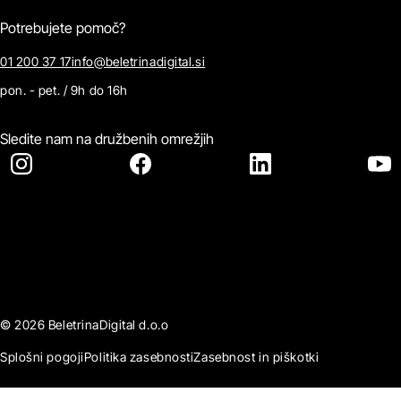
Potrebujete pomoč?
01 200 37 17
info@beletrinadigital.si
pon. - pet. / 9h do 16h
Sledite nam na družbenih omrežjih
© 2026 BeletrinaDigital d.o.o
Splošni pogoji
Politika zasebnosti
Zasebnost in piškotki