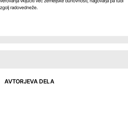
verovanja vključiti več zemeljske duhovnosti, nagovarja pa tudi
zgolj radovedneže.
AVTORJEVA DELA