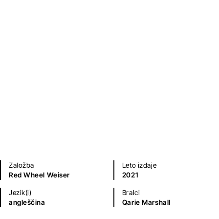
Priročniki
Naravoslovje, tehnika, matematika
Založba
Leto izdaje
Red Wheel Weiser
2021
Jezik(i)
Bralci
angleščina
Qarie Marshall