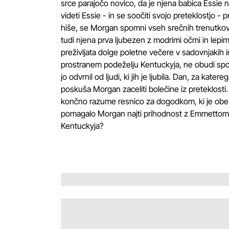
srce parajočo novico, da je njena babica Essie n
videti Essie - in se soočiti svojo preteklostjo 
hiše, se Morgan spomni vseh srečnih trenutkov, k
tudi njena prva ljubezen z modrimi očmi in l
preživljata dolge poletne večere v sadovnjakih in
prostranem podeželju Kentuckyja, ne obudi spom
jo odvrnil od ljudi, ki jih je ljubila. Dan, za kate
poskuša Morgan zaceliti bolečine iz preteklosti.
končno razume resnico za dogodkom, ki je obe žen
pomagalo Morgan najti prihodnost z Emmettom v
Kentuckyja?