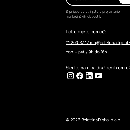
S prijavo se strinjate s prejemanjem
marketinških obvestil.
Potrebujete pomoč?
01 200 37 17
info@beletrinadigital.
pon. - pet. / 9h do 16h
Sledite nam na družbenih omrež
© 2026 BeletrinaDigital d.o.o