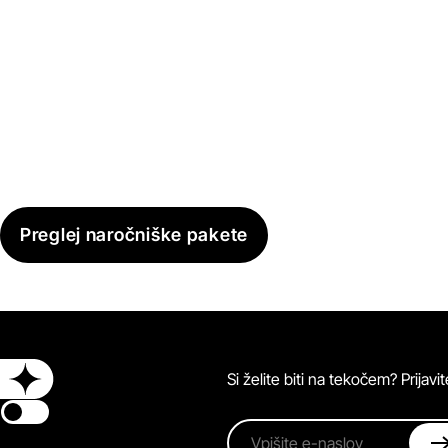
Preglej naročniške pakete
Si želite biti na tekočem? Prijav
Switch theme
Vpišite e-naslov