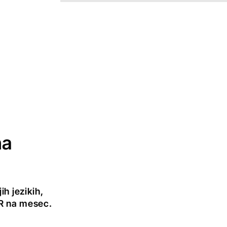
na
h jezikih,
UR na mesec.