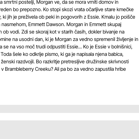
a smrtni postelji, Morgan ve, da se mora vrniti domov in
- preden bo prepozno. Ko stopi skozi vrata očarljive stare kmečke
i jih je preživela ob peki in pogovorih z Essie. Kmalu jo poišče
epim nasmehom, Emmett Dawson. Morgan in Emmett skupaj
 ob vodi. Zdi se skoraj kot v starih časih, dokler bivanje na
ine na usodni dan, ki je Morgan za vedno spremenil življenje in
rega se na vso moč trudi odpustiti Essie... Ko je Essie v bolnišnici,
 Toda šele ko odkrije pismo, ki ga je napisala njena babica,
ski razdvojil. Bo razkritje pretresljive družinske skrivnosti
 Brambleberry Creeku? Ali pa bo za vedno zapustila hribe