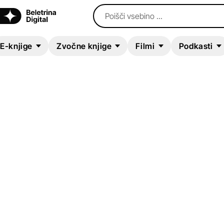
Poišči vsebino ...
E-knjige
Zvočne knjige
Filmi
Podkasti
ZVOČNA KNJIGA
The House by the C
Elizabeth Bromke
Sodobni romani (20. in 21. st.)
Ljubezenski romani