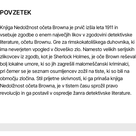
POVZETEK
Knjiga Nedolžnost očeta Browna je prvič izšla leta 1911 in
vsebuje zgodbe o enem največjih likov v zgodovini detektivske
literature, očetu Brownu. Gre za rimskokatoliškega duhovnika, ki
ima neverjeten vpogled v človeško zlo. Namesto velikih serijskih
zlikovcev iz zgodb, kot je Sherlock Holmes, je oče Brown reševal
bolj lokalne umore, ki so jih zagrešili malomeščanski kriminalci,
pri čemer se je seznam osumljencev zožil na tiste, ki so bili na
območju zločina. Stil prijetne skrivnosti, ki ga prinaša knjiga
Nedolžnost očeta Browna, je v tistem času sprožil pravo
revolucijo in ga postavil v ospredje žanra detektivske literature.