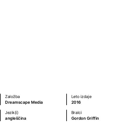
Kriminalke in trilerji
Založba
Leto izdaje
Dreamscape Media
2016
Jezik(i)
Bralci
angleščina
Gordon Griffin