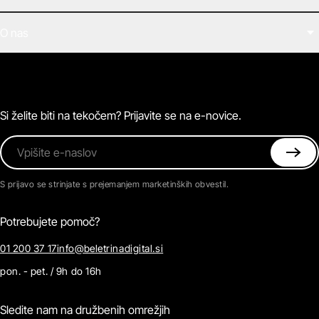
Filmi
O nas
E-knjige
Zvočne knjige
O Beletrini Digital
Podkasti
Naročnine
Magazin
Pogosta vprašanja
Kontaktirajte nas
Si želite biti na tekočem? Prijavite se na e-novice.
Vpišite e-naslov
S prijavo se strinjate s prejemanjem marketinških obvestil.
Potrebujete pomoč?
01 200 37 17
info@beletrinadigital.si
pon. - pet. / 9h do 16h
Sledite nam na družbenih omrežjih