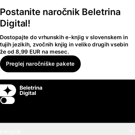
Postanite naročnik Beletrina
Digital!
Dostopajte do vrhunskih e-knjig v slovenskem in
tujih jezikih, zvočnih knjig in veliko drugih vsebin
že od 8,99 EUR na mesec.
Preglej naročniške pakete
Switch theme
Kategorije