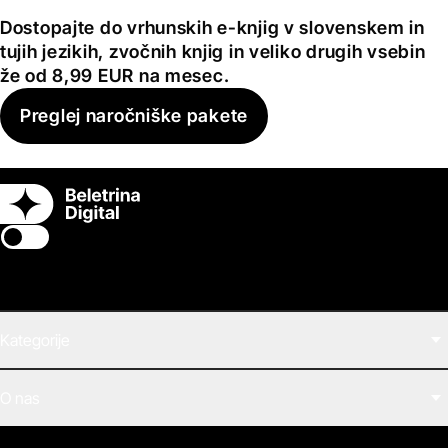
Dostopajte do vrhunskih e-knjig v slovenskem in
tujih jezikih, zvočnih knjig in veliko drugih vsebin
že od 8,99 EUR na mesec.
Preglej naročniške pakete
Switch theme
Kategorije
Filmi
O nas
E-knjige
Zvočne knjige
O Beletrini Digital