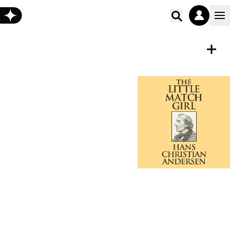
Poišči vs
ZVOČNA KNJIGA
Shrani
The Little Match Girl
Hans Christian Andersen