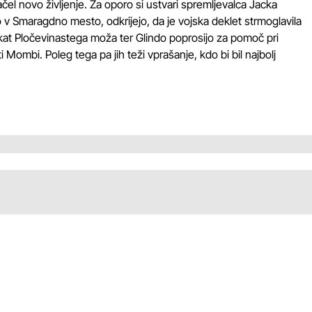
l novo življenje. Za oporo si ustvari spremljevalca Jacka
o v Smaragdno mesto, odkrijejo, da je vojska deklet strmoglavila
 iskat Pločevinastega moža ter Glindo poprosijo za pomoč pri
Mombi. Poleg tega pa jih teži vprašanje, kdo bi bil najbolj