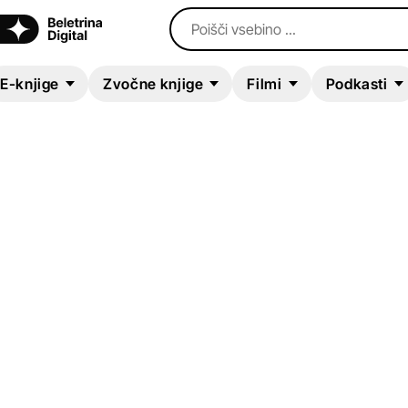
Poišči vsebino ...
E-knjige
Zvočne knjige
Filmi
Podkasti
ZVOČNA KNJIGA
The Marvelous Land
Oz
L. Frank Baum
Mladinska literatura