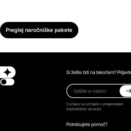
Preglej naročniške pakete
Si želite biti na tekočem? Prijav
Switch theme
Vpišite e-naslov
S prijavo se strinjate s prejemanjem
marketinških obvestil.
Potrebujete pomoč?