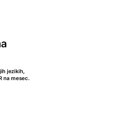
na
h jezikih,
UR na mesec.