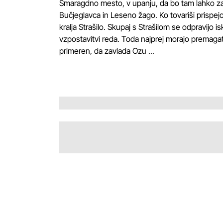
Smaragdno mesto, v upanju, da bo tam lahko zače
Bučjeglavca in Leseno žago. Ko tovariši prispej
kralja Strašilo. Skupaj s Strašilom se odpravijo
vzpostavitvi reda. Toda najprej morajo premagati 
primeren, da zavlada Ozu ...