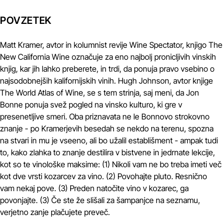
POVZETEK
Matt Kramer, avtor in kolumnist revije Wine Spectator, knjigo The
New California Wine označuje za eno najbolj pronicljivih vinskih
knjig, kar jih lahko preberete, in trdi, da ponuja pravo vsebino o
najsodobnejših kalifornijskih vinih. Hugh Johnson, avtor knjige
The World Atlas of Wine, se s tem strinja, saj meni, da Jon
Bonne ponuja svež pogled na vinsko kulturo, ki gre v
presenetljive smeri. Oba priznavata ne le Bonnovo strokovno
znanje - po Kramerjevih besedah se nekdo na terenu, spozna
na stvari in mu je vseeno, ali bo užalil establišment - ampak tudi
to, kako zlahka to znanje destilira v bistvene in jedrnate lekcije,
kot so te vinološke maksime: (1) Nikoli vam ne bo treba imeti več
kot dve vrsti kozarcev za vino. (2) Povohajte pluto. Resnično
vam nekaj pove. (3) Preden natočite vino v kozarec, ga
povonjajte. (3) Če ste že slišali za šampanjce na seznamu,
verjetno zanje plačujete preveč.