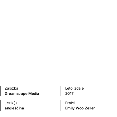
Kulinarika
Priročniki
Založba
Leto izdaje
Dreamscape Media
2017
Jezik(i)
Bralci
angleščina
Emily Woo Zeller