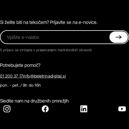
O Beletrini Digital
Podkasti
Naročnine
Magazin
Pogosta vprašanja
Kontaktirajte nas
Si želite biti na tekočem? Prijavite se na e-novice.
Vpišite e-naslov
S prijavo se strinjate s prejemanjem marketinških obvestil.
Potrebujete pomoč?
01 200 37 17
info@beletrinadigital.si
pon. - pet. / 9h do 16h
Sledite nam na družbenih omrežjih