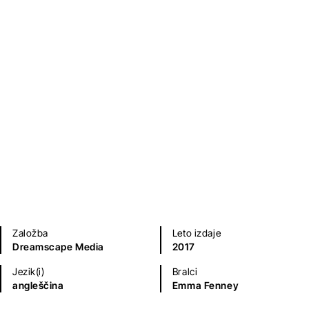
Mladinska literatura
Založba
Leto izdaje
Dreamscape Media
2017
Jezik(i)
Bralci
angleščina
Emma Fenney