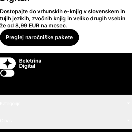
Dostopajte do vrhunskih e-knjig v slovenskem in
tujih jezikih, zvočnih knjig in veliko drugih vsebin
že od 8,99 EUR na mesec.
Preglej naročniške pakete
Switch theme
Kategorije
Filmi
O nas
E-knjige
Zvočne knjige