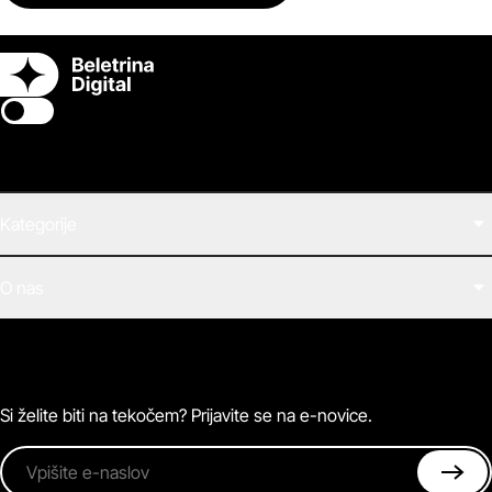
Switch theme
Kategorije
Filmi
O nas
E-knjige
Zvočne knjige
O Beletrini Digital
Podkasti
Naročnine
Magazin
Pogosta vprašanja
Kontaktirajte nas
Si želite biti na tekočem? Prijavite se na e-novice.
Vpišite e-naslov