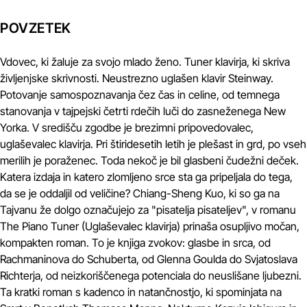
POVZETEK
Vdovec, ki žaluje za svojo mlado ženo. Tuner klavirja, ki skriva
življenjske skrivnosti. Neustrezno uglašen klavir Steinway.
Potovanje samospoznavanja čez čas in celine, od temnega
stanovanja v tajpejski četrti rdečih luči do zasneženega New
Yorka. V središču zgodbe je brezimni pripovedovalec,
uglaševalec klavirja. Pri štiridesetih letih je plešast in grd, po vseh
merilih je poraženec. Toda nekoč je bil glasbeni čudežni deček.
Katera izdaja in katero zlomljeno srce sta ga pripeljala do tega,
da se je oddaljil od veličine? Chiang-Sheng Kuo, ki so ga na
Tajvanu že dolgo označujejo za "pisatelja pisateljev", v romanu
The Piano Tuner (Uglaševalec klavirja) prinaša osupljivo močan,
kompakten roman. To je knjiga zvokov: glasbe in srca, od
Rachmaninova do Schuberta, od Glenna Goulda do Svjatoslava
Richterja, od neizkoriščenega potenciala do neuslišane ljubezni.
Ta kratki roman s kadenco in natančnostjo, ki spominjata na