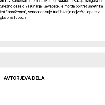
Smrt v Benetkah Thomasa Manna, Nokturne Kazuja Ishigura in
Snežno deželo Yasunarija Kawabate, je morda portret umetnika
kot "poraženca", vendar opisuje tudi iskanje največje lepote v
glasbi in ljubezni.
AVTORJEVA DELA