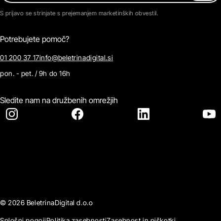
S prijavo se strinjate s prejemanjem marketinških obvestil.
Potrebujete pomoč?
01 200 37 17
info@beletrinadigital.si
pon. - pet. / 9h do 16h
Sledite nam na družbenih omrežjih
© 2026 BeletrinaDigital d.o.o
Splošni pogoji
Politika zasebnosti
Zasebnost in piškotki