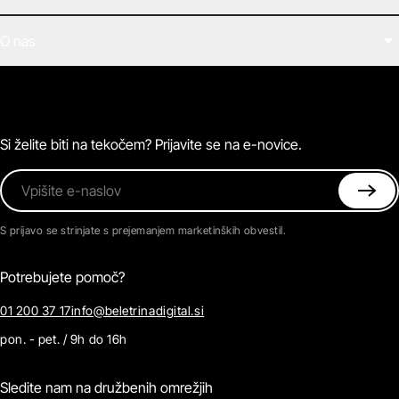
Filmi
O nas
E-knjige
Zvočne knjige
O Beletrini Digital
Podkasti
Naročnine
Magazin
Pogosta vprašanja
Kontaktirajte nas
Si želite biti na tekočem? Prijavite se na e-novice.
Vpišite e-naslov
S prijavo se strinjate s prejemanjem marketinških obvestil.
Potrebujete pomoč?
01 200 37 17
info@beletrinadigital.si
pon. - pet. / 9h do 16h
Sledite nam na družbenih omrežjih