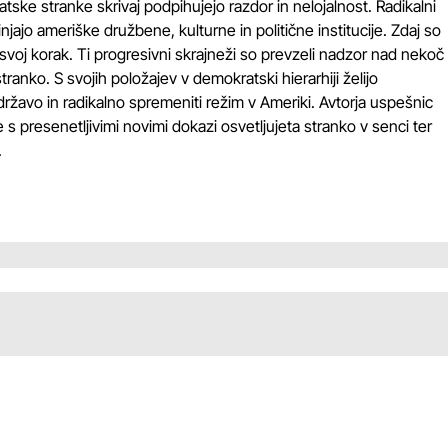
tske stranke skrivaj podpihujejo razdor in nelojalnost. Radikalni
injajo ameriške družbene, kulturne in politične institucije. Zdaj so
svoj korak. Ti progresivni skrajneži so prevzeli nadzor nad nekoč
ranko. S svojih položajev v demokratski hierarhiji želijo
 državo in radikalno spremeniti režim v Ameriki. Avtorja uspešnic
 presenetljivimi novimi dokazi osvetljujeta stranko v senci ter
.