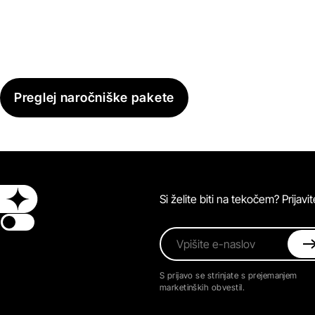
Preglej naročniške pakete
Si želite biti na tekočem? Prijav
Switch theme
Vpišite e-naslov
S prijavo se strinjate s prejemanjem
marketinških obvestil.