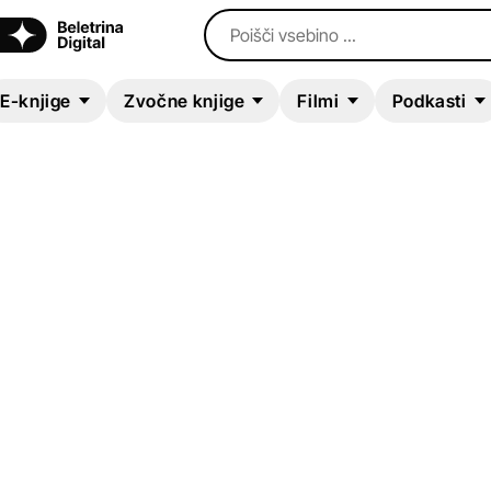
Poišči vsebino ...
E-knjige
Zvočne knjige
Filmi
Podkasti
ZVOČNA KNJIGA
The Shadow Party
David Horowitz
,
Richard Poe
Humanistika in družboslovje