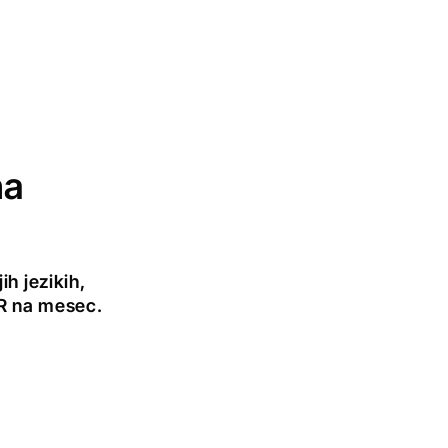
na
h jezikih,
UR na mesec.