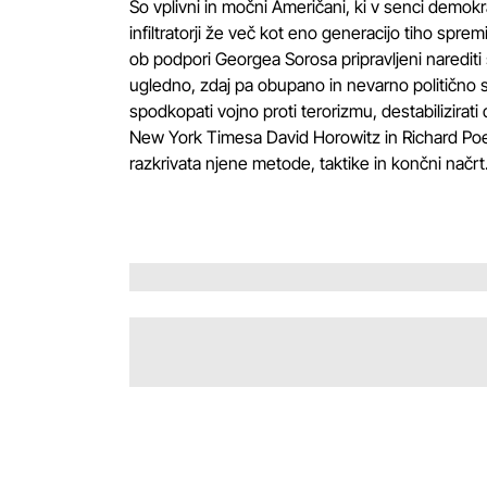
So vplivni in močni Američani, ki v senci demokra
infiltratorji že več kot eno generacijo tiho sprem
ob podpori Georgea Sorosa pripravljeni narediti 
ugledno, zdaj pa obupano in nevarno politično st
spodkopati vojno proti terorizmu, destabilizirati
New York Timesa David Horowitz in Richard Poe s
razkrivata njene metode, taktike in končni načrt