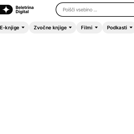
Poišči vsebino ...
E-knjige
Zvočne knjige
Filmi
Podkasti
ZVOČNA KNJIGA
The Stitchers
Lorien Lawrence
Mladinska literatura