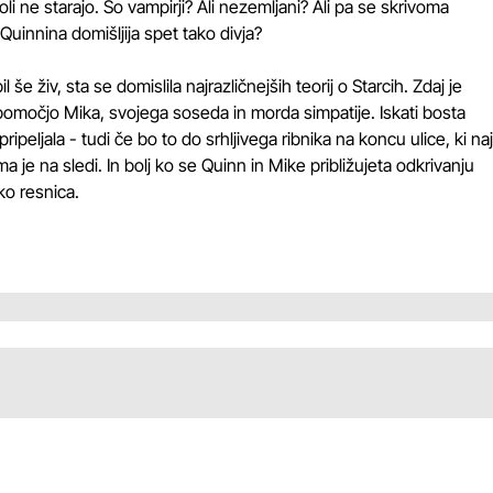
i ne starajo. So vampirji? Ali nezemljani? Ali pa se skrivoma
Quinnina domišljija spet tako divja?
il še živ, sta se domislila najrazličnejših teorij o Starcih. Zdaj je
pomočjo Mika, svojega soseda in morda simpatije. Iskati bosta
pripeljala - tudi če bo to do srhljivega ribnika na koncu ulice, ki naj
ma je na sledi. In bolj ko se Quinn in Mike približujeta odkrivanju
ko resnica.