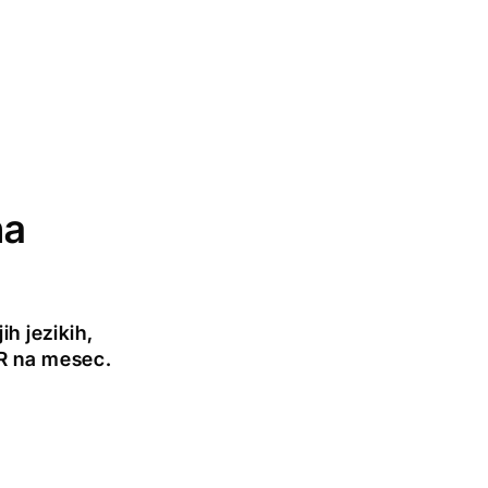
na
h jezikih,
UR na mesec.