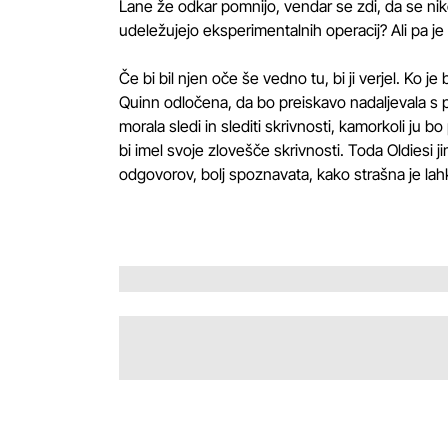
Lane že odkar pomnijo, vendar se zdi, da se nikol
udeležujejo eksperimentalnih operacij? Ali pa je 
Če bi bil njen oče še vedno tu, bi ji verjel. Ko je b
Quinn odločena, da bo preiskavo nadaljevala s 
morala sledi in slediti skrivnosti, kamorkoli ju bo 
bi imel svoje zlovešče skrivnosti. Toda Oldiesi ji
odgovorov, bolj spoznavata, kako strašna je lah