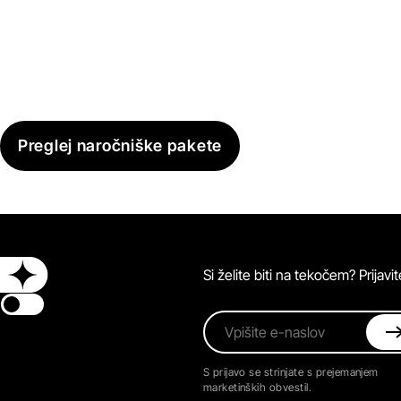
Preglej naročniške pakete
Si želite biti na tekočem? Prijav
Switch theme
Vpišite e-naslov
S prijavo se strinjate s prejemanjem
marketinških obvestil.