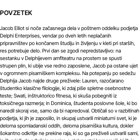
POVZETEK
Jacob Elliot si noče začasnega dela v poštnem oddelku podjetja
Delphi Enterprises, vendar po dveh letih neplačanih
pripravništev po končanem študiju in življenju v kleti pri starših,
res potrebuje delo. Prvi dan se zgodi nepredstavljivo: na
sestanku v Delphijevem amfiteatru na prostem se spusti
strupen plin, ki ubije vse redno zaposlene, Jacob pa ostane ujet
v ogromnem pisarniškem kompleksu. Na potepanju po sedežu
Delphija Jacob najde druge preživele: Lauren, razočarano
študentko klasične filologije, ki zdaj piše spletne osebnostne
teste; Swati, inštruktorico fitnesa, ki skuša pobegniti iz
toksičnega razmerja; in Dominica, študenta poslovne šole, ki bo
naredil skoraj vse, samo da bi napredoval. Obtičali so v razbitinah
podjetja, ki jih je zaposlilo, in skupaj ustvarili miniaturni svet, ki je
deloma spomladanski oddih, deloma pisarniška kultura, dokler
šokantno odkritje ne prekine raja, ki so ga preživeli ustvarili sami,