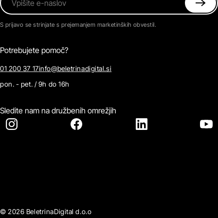
Vpišite e-naslov
S prijavo se strinjate s prejemanjem marketinških obvestil.
Potrebujete pomoč?
01 200 37 17
info@beletrinadigital.si
pon. - pet. / 9h do 16h
Sledite nam na družbenih omrežjih
© 2026 BeletrinaDigital d.o.o