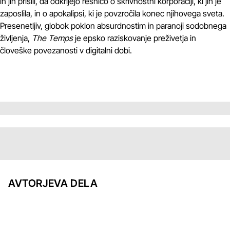
in jih prisili, da odkrijejo resnico o skrivnostni korporaciji, ki jih je
zaposlila, in o apokalipsi, ki je povzročila konec njihovega sveta.
Presenetljiv, globok poklon absurdnostim in paranoji sodobnega
življenja,
The Temps
je epsko raziskovanje preživetja in
človeške povezanosti v digitalni dobi.
AVTORJEVA DELA