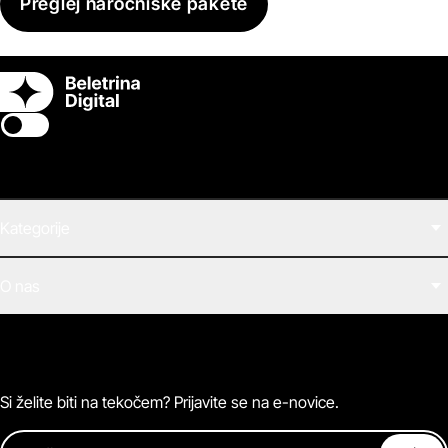
Preglej naročniške pakete
Switch theme
Kategorije
Filmi
O nas
E-knjige
Zvočne knjige
O Beletrini Digital
Podkasti
Naročnine
Magazin
Pogosta vprašanja
Kontaktirajte nas
Si želite biti na tekočem? Prijavite se na e-novice.