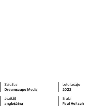
Sodobni romani (20. in 21. st.)
Kriminalke in trilerji
Založba
Leto izdaje
Dreamscape Media
2022
Jezik(i)
Bralci
angleščina
Paul Heitsch