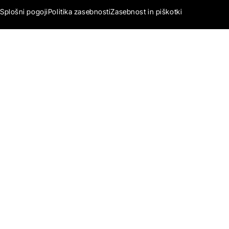
Splošni pogoji
Politika zasebnosti
Zasebnost in piškotki