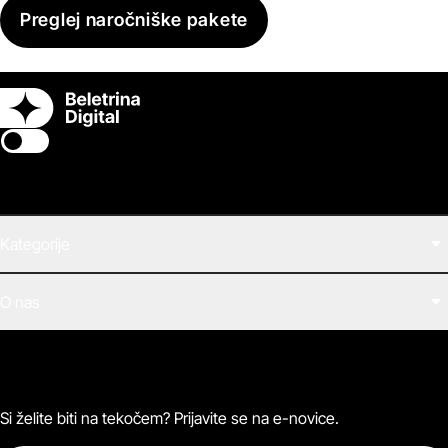
Preglej naročniške pakete
Switch theme
Kategorije
Filmi
O nas
E-knjige
Zvočne knjige
O Beletrini Digital
Podkasti
Naročnine
Magazin
Pogosta vprašanja
Kontaktirajte nas
Si želite biti na tekočem? Prijavite se na e-novice.