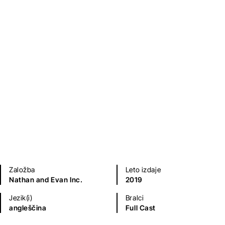
Nathaniel Hawthorne
Sodobni romani (20. in 21. st.)
Grozljivke
Umetnost, arhitektura in moda
Založba
Leto izdaje
Nathan and Evan Inc.
2019
Jezik(i)
Bralci
angleščina
Full Cast