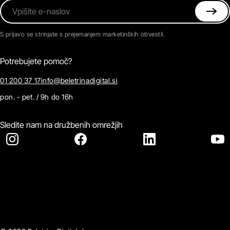
Vpišite e-naslov
S prijavo se strinjate s prejemanjem marketinških obvestil.
Potrebujete pomoč?
01 200 37 17
info@beletrinadigital.si
pon. - pet. / 9h do 16h
Sledite nam na družbenih omrežjih