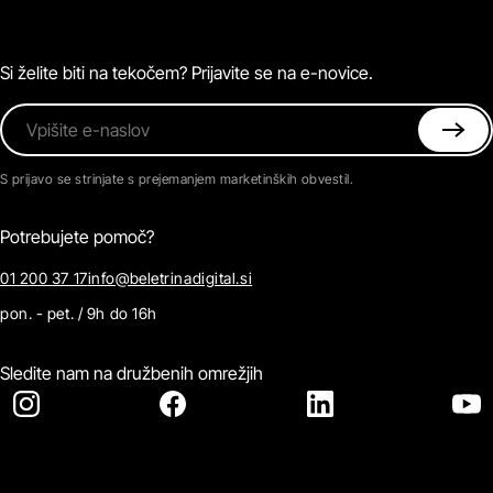
Podkasti
Naročnine
Magazin
Pogosta vprašanja
Kontaktirajte nas
Si želite biti na tekočem? Prijavite se na e-novice.
Vpišite e-naslov
S prijavo se strinjate s prejemanjem marketinških obvestil.
Potrebujete pomoč?
01 200 37 17
info@beletrinadigital.si
pon. - pet. / 9h do 16h
Sledite nam na družbenih omrežjih