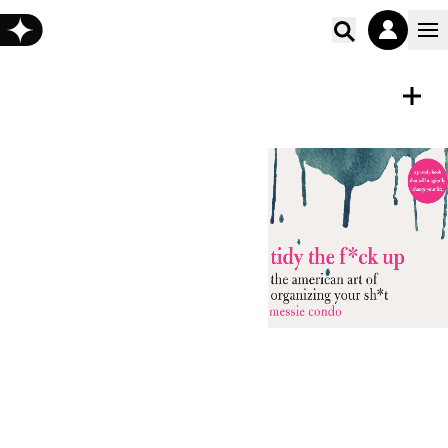
Poišči vs
ZVOČNA KNJIGA
Shrani
Tidy the F*ck Up
Messie Condo