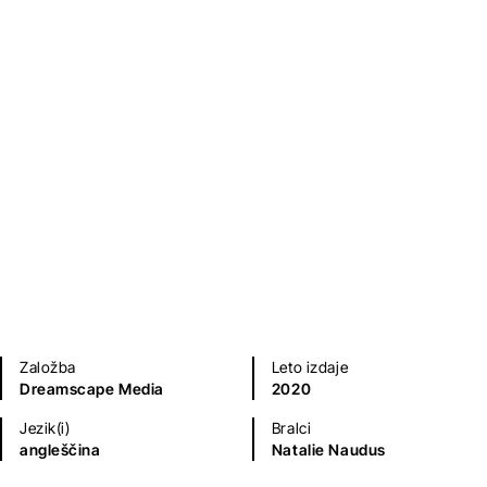
Humor in satira
Priročniki
Založba
Leto izdaje
Dreamscape Media
2020
Jezik(i)
Bralci
angleščina
Natalie Naudus