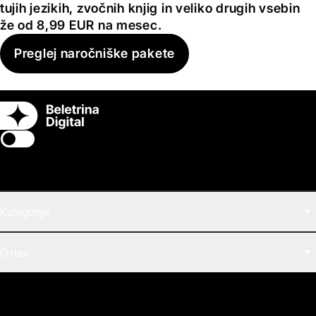
tujih jezikih, zvočnih knjig in veliko drugih vsebin
že od 8,99 EUR na mesec.
Preglej naročniške pakete
Switch theme
Kategorije
Filmi
O nas
E-knjige
Zvočne knjige
O Beletrini Digital
Podkasti
Naročnine
Magazin
Pogosta vprašanja