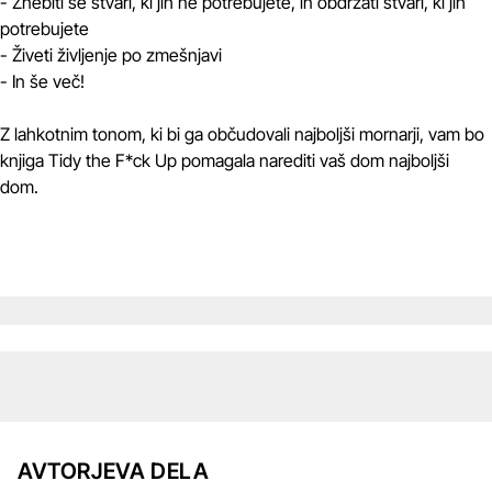
- Znebiti se stvari, ki jih ne potrebujete, in obdržati stvari, ki jih
potrebujete
- Živeti življenje po zmešnjavi
- In še več!
Z lahkotnim tonom, ki bi ga občudovali najboljši mornarji, vam bo
knjiga Tidy the F*ck Up pomagala narediti vaš dom najboljši
dom.
AVTORJEVA DELA