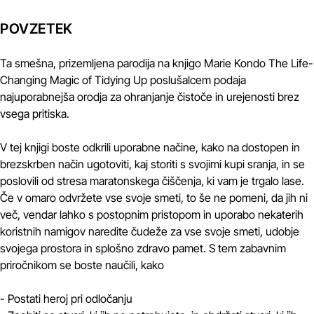
POVZETEK
Ta smešna, prizemljena parodija na knjigo Marie Kondo The Life-
Changing Magic of Tidying Up poslušalcem podaja
najuporabnejša orodja za ohranjanje čistoče in urejenosti brez
vsega pritiska.
V tej knjigi boste odkrili uporabne načine, kako na dostopen in
brezskrben način ugotoviti, kaj storiti s svojimi kupi sranja, in se
poslovili od stresa maratonskega čiščenja, ki vam je trgalo lase.
Če v omaro odvržete vse svoje smeti, to še ne pomeni, da jih ni
več, vendar lahko s postopnim pristopom in uporabo nekaterih
koristnih namigov naredite čudeže za vse svoje smeti, udobje
svojega prostora in splošno zdravo pamet. S tem zabavnim
priročnikom se boste naučili, kako
- Postati heroj pri odločanju