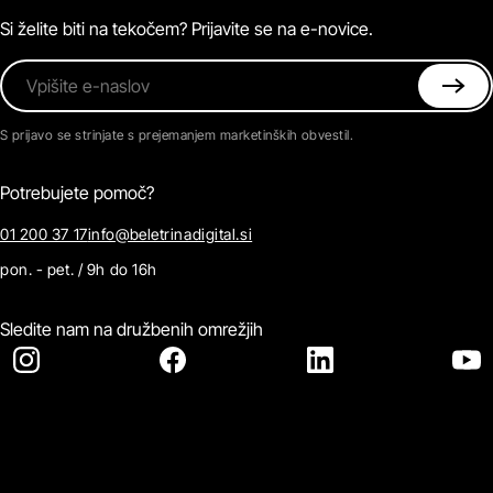
Kontaktirajte nas
Si želite biti na tekočem? Prijavite se na e-novice.
Vpišite e-naslov
S prijavo se strinjate s prejemanjem marketinških obvestil.
Potrebujete pomoč?
01 200 37 17
info@beletrinadigital.si
pon. - pet. / 9h do 16h
Sledite nam na družbenih omrežjih