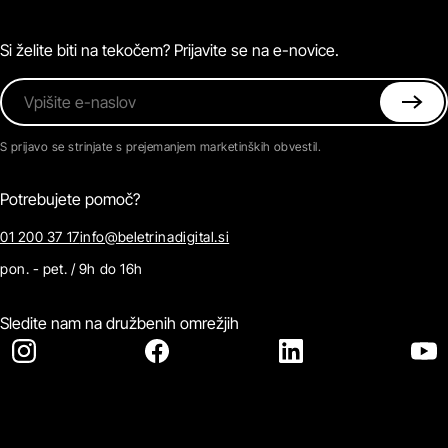
Magazin
Pogosta vprašanja
Kontaktirajte nas
Si želite biti na tekočem? Prijavite se na e-novice.
Vpišite e-naslov
S prijavo se strinjate s prejemanjem marketinških obvestil.
Potrebujete pomoč?
01 200 37 17
info@beletrinadigital.si
pon. - pet. / 9h do 16h
Sledite nam na družbenih omrežjih