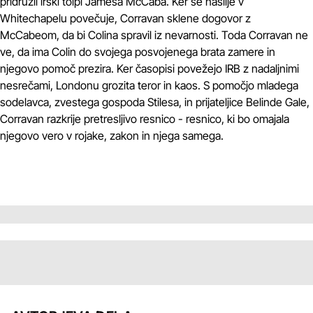
pridružil irski tolpi Jamesa McCaba. Ker se nasilje v
Whitechapelu povečuje, Corravan sklene dogovor z
McCabeom, da bi Colina spravil iz nevarnosti. Toda Corravan ne
ve, da ima Colin do svojega posvojenega brata zamere in
njegovo pomoč prezira. Ker časopisi povežejo IRB z nadaljnimi
nesrečami, Londonu grozita teror in kaos. S pomočjo mladega
sodelavca, zvestega gospoda Stilesa, in prijateljice Belinde Gale,
Corravan razkrije pretresljivo resnico - resnico, ki bo omajala
njegovo vero v rojake, zakon in njega samega.