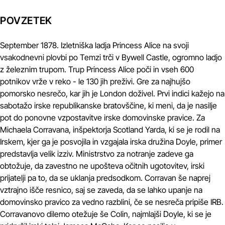
POVZETEK
September 1878. Izletniška ladja Princess Alice na svoji
vsakodnevni plovbi po Temzi trči v Bywell Castle, ogromno ladjo
z železnim trupom. Trup Princess Alice poči in vseh 600
potnikov vrže v reko - le 130 jih preživi. Gre za najhujšo
pomorsko nesrečo, kar jih je London doživel. Prvi indici kažejo na
sabotažo irske republikanske bratovščine, ki meni, da je nasilje
pot do ponovne vzpostavitve irske domovinske pravice. Za
Michaela Corravana, inšpektorja Scotland Yarda, ki se je rodil na
Irskem, kjer ga je posvojila in vzgajala irska družina Doyle, primer
predstavlja velik izziv. Ministrstvo za notranje zadeve ga
obtožuje, da zavestno ne upošteva očitnih ugotovitev, irski
prijatelji pa to, da se uklanja predsodkom. Corravan še naprej
vztrajno išče resnico, saj se zaveda, da se lahko upanje na
domovinsko pravico za vedno razblini, če se nesreča pripiše IRB.
Corravanovo dilemo otežuje še Colin, najmlajši Doyle, ki se je