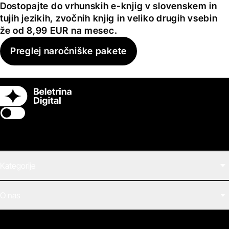
Dostopajte do vrhunskih e-knjig v slovenskem in
tujih jezikih, zvočnih knjig in veliko drugih vsebin
že od 8,99 EUR na mesec.
Preglej naročniške pakete
Switch theme
Kategorije
Filmi
O nas
E-knjige
Zvočne knjige
O Beletrini Digital
Podkasti
Naročnine