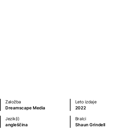
Kriminalke in trilerji
Založba
Leto izdaje
Dreamscape Media
2022
Jezik(i)
Bralci
angleščina
Shaun Grindell