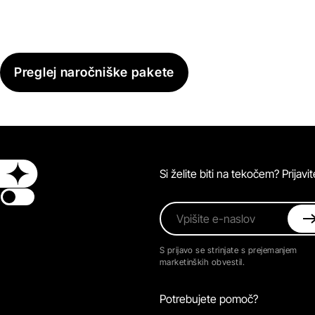
Preglej naročniške pakete
Si želite biti na tekočem? Prijav
Switch theme
Vpišite e-naslov
S prijavo se strinjate s prejemanjem
marketinških obvestil.
Potrebujete pomoč?