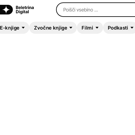
Poišči vsebino ...
E-knjige
Zvočne knjige
Filmi
Podkasti
ZVOČNA KNJIGA
Unleashed
L. T. Ryan
,
Gregory Scott
Kriminalke in trilerji