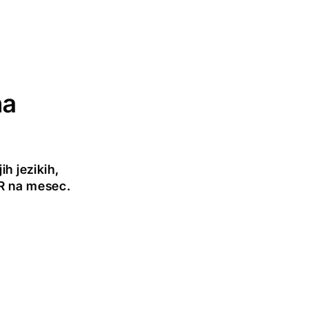
na
h jezikih,
UR na mesec.