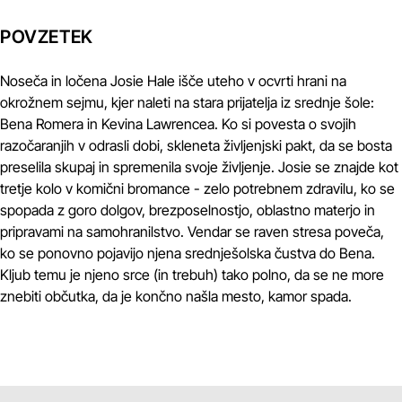
POVZETEK
Noseča in ločena Josie Hale išče uteho v ocvrti hrani na
okrožnem sejmu, kjer naleti na stara prijatelja iz srednje šole:
Bena Romera in Kevina Lawrencea. Ko si povesta o svojih
razočaranjih v odrasli dobi, skleneta življenjski pakt, da se bosta
preselila skupaj in spremenila svoje življenje. Josie se znajde kot
tretje kolo v komični bromance - zelo potrebnem zdravilu, ko se
spopada z goro dolgov, brezposelnostjo, oblastno materjo in
pripravami na samohranilstvo. Vendar se raven stresa poveča,
ko se ponovno pojavijo njena srednješolska čustva do Bena.
Kljub temu je njeno srce (in trebuh) tako polno, da se ne more
znebiti občutka, da je končno našla mesto, kamor spada.