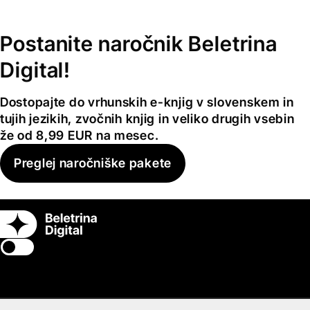
Postanite naročnik Beletrina
Digital!
Dostopajte do vrhunskih e-knjig v slovenskem in
tujih jezikih, zvočnih knjig in veliko drugih vsebin
že od 8,99 EUR na mesec.
Preglej naročniške pakete
Switch theme