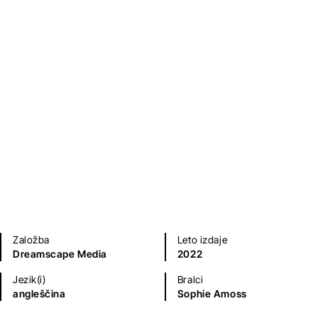
Stephanie Eding
Humor in satira
Ljubezenski romani
Sodobni romani (20. in 21. st.)
Založba
Leto izdaje
Dreamscape Media
2022
Jezik(i)
Bralci
angleščina
Sophie Amoss