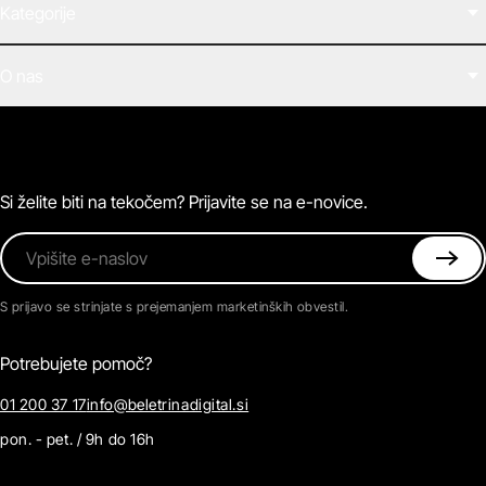
Kategorije
Filmi
O nas
E-knjige
Zvočne knjige
O Beletrini Digital
Podkasti
Naročnine
Magazin
Pogosta vprašanja
Kontaktirajte nas
Si želite biti na tekočem? Prijavite se na e-novice.
Vpišite e-naslov
S prijavo se strinjate s prejemanjem marketinških obvestil.
Potrebujete pomoč?
01 200 37 17
info@beletrinadigital.si
pon. - pet. / 9h do 16h