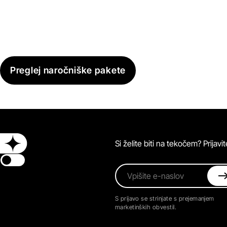
Preglej naročniške pakete
Si želite biti na tekočem? Prijav
Switch theme
Vpišite e-naslov
S prijavo se strinjate s prejemanjem
marketinških obvestil.