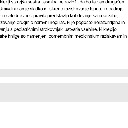
kler ji starejša sestra Jasmina ne razloži, da bo ta dan drugačen.
ivalni dan je sladko in iskreno raziskovanje lepote in tradicije
in celodnevno opravilo predstavlja kot dejanje samooskrbe,
braževanje drugih o naravni negi las, ki je pogosto nerazumljena in
nju s pediatričnimi strokovnjaki ustvarja vsebine, ki krepijo
 vsake knjige so namenjeni pomembnim medicinskim raziskavam in