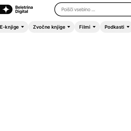
Poišči vsebino ...
E-knjige
Zvočne knjige
Filmi
Podkasti
ZVOČNA KNJIGA
Wash Day
Tiffany Golden
Mladinska literatura