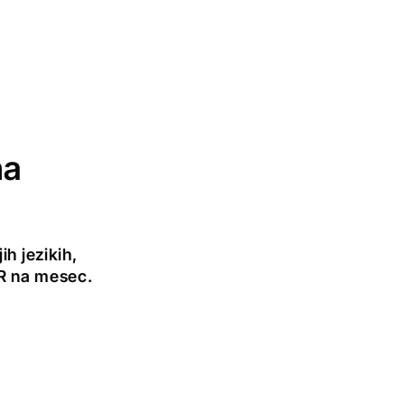
na
h jezikih,
UR na mesec.