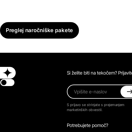
Preglej naročniške pakete
Si želite biti na tekočem? Prijav
Switch theme
Vpišite e-naslov
S prijavo se strinjate s prejemanjem
marketinških obvestil.
Potrebujete pomoč?