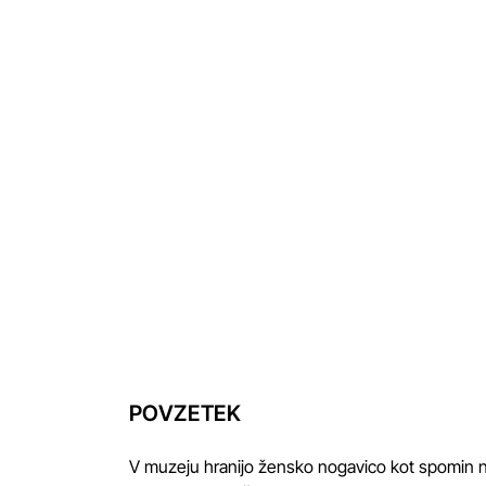
POVZETEK
V muzeju hranijo žensko nogavico kot spomin na 