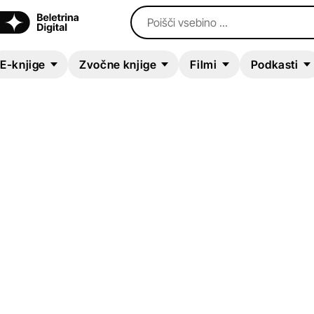
Poišči vsebino ...
E-knjige
Zvočne knjige
Filmi
Podkasti
ZVOČNA KNJIGA
Whitehall 1212: The
Case of The
Unidentified Woma
Wyllis Cooper