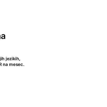
na
h jezikih,
UR na mesec.