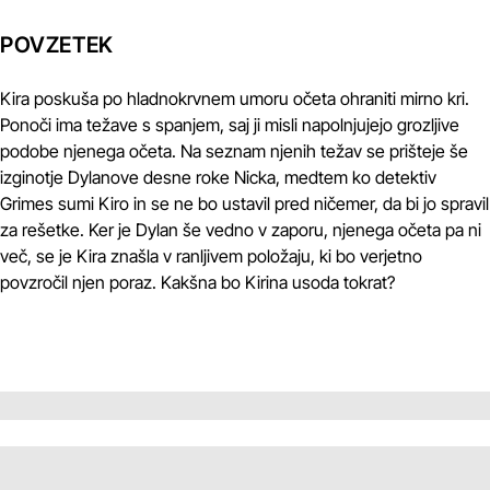
POVZETEK
Kira poskuša po hladnokrvnem umoru očeta ohraniti mirno kri.
Ponoči ima težave s spanjem, saj ji misli napolnjujejo grozljive
podobe njenega očeta. Na seznam njenih težav se prišteje še
izginotje Dylanove desne roke Nicka, medtem ko detektiv
Grimes sumi Kiro in se ne bo ustavil pred ničemer, da bi jo spravil
za rešetke. Ker je Dylan še vedno v zaporu, njenega očeta pa ni
več, se je Kira znašla v ranljivem položaju, ki bo verjetno
povzročil njen poraz. Kakšna bo Kirina usoda tokrat?