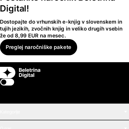
Digital!
Dostopajte do vrhunskih e-knjig v slovenskem in
tujih jezikih, zvočnih knjig in veliko drugih vsebin
že od 8,99 EUR na mesec.
Preglej naročniške pakete
Switch theme
Kategorije
Filmi
O nas