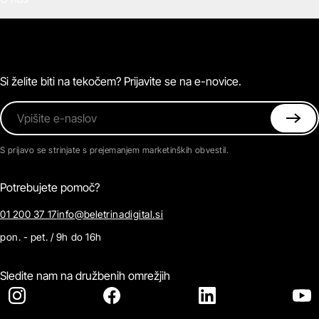
E-knjige
Zvočne knjige
O Beletrini Digital
Podkasti
Naročnine
Magazin
Pogosta vprašanja
Kontaktirajte nas
Si želite biti na tekočem? Prijavite se na e-novice.
Vpišite e-naslov
S prijavo se strinjate s prejemanjem marketinških obvestil.
Potrebujete pomoč?
01 200 37 17
info@beletrinadigital.si
pon. - pet. / 9h do 16h
Sledite nam na družbenih omrežjih