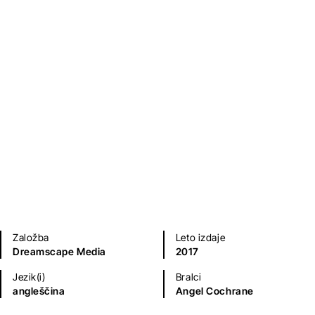
Sodobni romani (20. in 21. st.)
Založba
Leto izdaje
Dreamscape Media
2017
Jezik(i)
Bralci
angleščina
Angel Cochrane