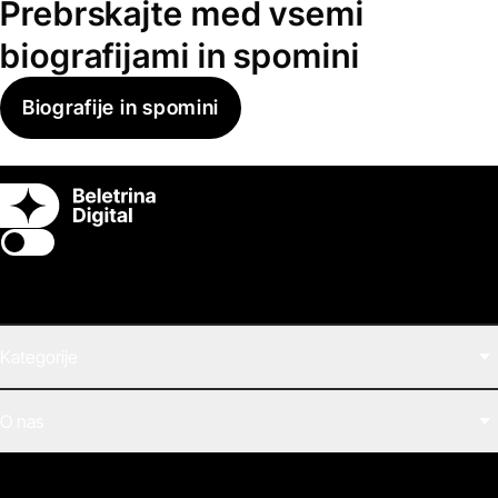
Prebrskajte med vsemi
biografijami in spomini
Biografije in spomini
Switch theme
Kategorije
Filmi
O nas
E-knjige
Zvočne knjige
O Beletrini Digital
Podkasti
Naročnine