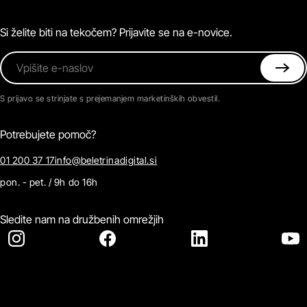
Magazin
Pogosta vprašanja
Kontaktirajte nas
Si želite biti na tekočem? Prijavite se na e-novice.
Vpišite e-naslov
S prijavo se strinjate s prejemanjem marketinških obvestil.
Potrebujete pomoč?
01 200 37 17
info@beletrinadigital.si
pon. - pet. / 9h do 16h
Sledite nam na družbenih omrežjih