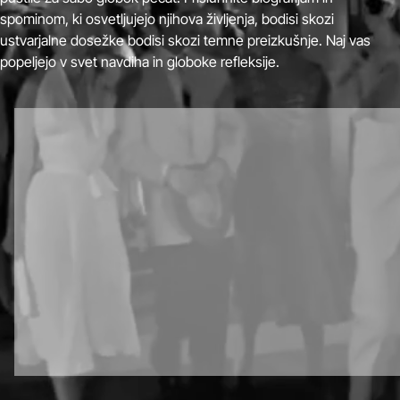
spominom, ki osvetljujejo njihova življenja, bodisi skozi
ustvarjalne dosežke bodisi skozi temne preizkušnje. Naj vas
popeljejo v svet navdiha in globoke refleksije.