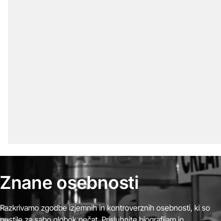
Znane osebnosti
Razkrivamo zgodbe izjemnih in kontroverznih osebnosti, ki so
pustile za sabo globok pečat. Prisluhnite biografijam in