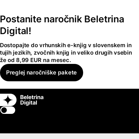
Postanite naročnik Beletrina
Digital!
Dostopajte do vrhunskih e-knjig v slovenskem in
tujih jezikih, zvočnih knjig in veliko drugih vsebin
že od 8,99 EUR na mesec.
Preglej naročniške pakete
Switch theme