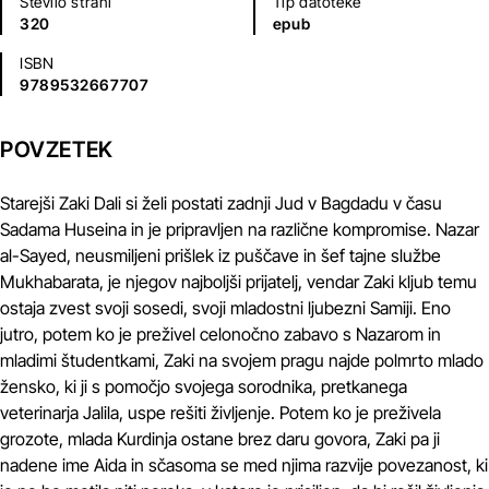
Število strani
Tip datoteke
320
epub
ISBN
9789532667707
POVZETEK
Starejši Zaki Dali si želi postati zadnji Jud v Bagdadu v času
Sadama Huseina in je pripravljen na različne kompromise. Nazar
al-Sayed, neusmiljeni prišlek iz puščave in šef tajne službe
Mukhabarata, je njegov najboljši prijatelj, vendar Zaki kljub temu
ostaja zvest svoji sosedi, svoji mladostni ljubezni Samiji. Eno
jutro, potem ko je preživel celonočno zabavo s Nazarom in
mladimi študentkami, Zaki na svojem pragu najde polmrto mlado
žensko, ki ji s pomočjo svojega sorodnika, pretkanega
veterinarja Jalila, uspe rešiti življenje. Potem ko je preživela
grozote, mlada Kurdinja ostane brez daru govora, Zaki pa ji
nadene ime Aida in sčasoma se med njima razvije povezanost, ki