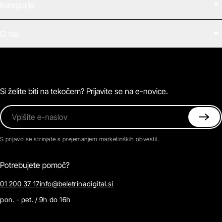
Kategorije
Filmi
O nas
E-knjige
Zvočne knjige
O Beletrini Digital
Podkasti
Naročnine
Magazin
Pogosta vprašanja
Kontaktirajte nas
Si želite biti na tekočem? Prijavite se na e-novice.
Vpišite e-naslov
S prijavo se strinjate s prejemanjem marketinških obvestil.
Potrebujete pomoč?
01 200 37 17
info@beletrinadigital.si
pon. - pet. / 9h do 16h