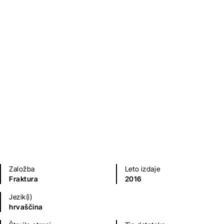
Sami Michael
Sodobni romani (20. in 21. st.)
Založba
Leto izdaje
Fraktura
2016
Jezik(i)
hrvaščina