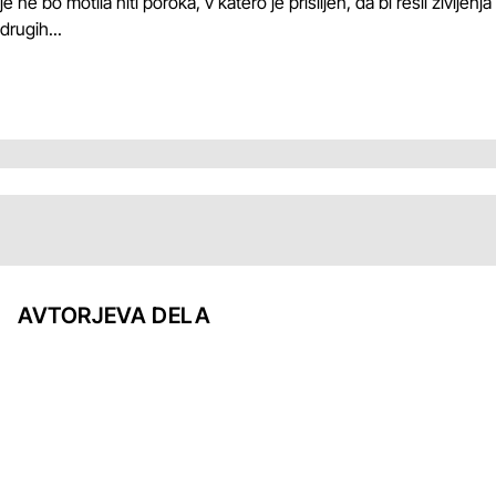
je ne bo motila niti poroka, v katero je prisiljen, da bi rešil življenja
drugih...
AVTORJEVA DELA