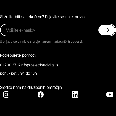
Podkasti
Naročnine
Magazin
Pogosta vprašanja
Kontaktirajte nas
Si želite biti na tekočem? Prijavite se na e-novice.
Vpišite e-naslov
S prijavo se strinjate s prejemanjem marketinških obvestil.
Potrebujete pomoč?
01 200 37 17
info@beletrinadigital.si
pon. - pet. / 9h do 16h
Sledite nam na družbenih omrežjih