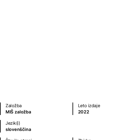
Alternativni ukrep
Tanja Mastnak
Mladinska literatura
Domača branja
Založba
Leto izdaje
MIŠ založba
2022
Jezik(i)
slovenščina