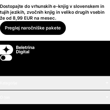
Dostopajte do vrhunskih e-knjig v slovenskem in
tujih jezikih, zvočnih knjig in veliko drugih vsebin
že od 8,99 EUR na mesec.
Preglej naročniške pakete
Switch theme
Kategorije
Filmi
O nas
E-knjige
Zvočne knjige
O Beletrini Digital