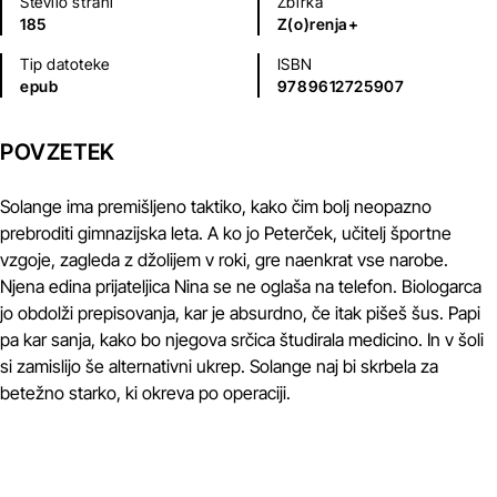
Število strani
Zbirka
185
Z(o)renja+
Tip datoteke
ISBN
epub
9789612725907
POVZETEK
Solange ima premišljeno taktiko, kako čim bolj neopazno
prebroditi gimnazijska leta. A ko jo Peterček, učitelj športne
vzgoje, zagleda z džolijem v roki, gre naenkrat vse narobe.
Njena edina prijateljica Nina se ne oglaša na telefon. Biologarca
jo obdolži prepisovanja, kar je absurdno, če itak pišeš šus. Papi
pa kar sanja, kako bo njegova srčica študirala medicino. In v šoli
si zamislijo še alternativni ukrep. Solange naj bi skrbela za
betežno starko, ki okreva po operaciji.