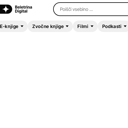
Poišči vsebino ...
E-knjige
Zvočne knjige
Filmi
Podkasti
E-KNJIGA
Androidi čutijo v ba
Jaka Tomc
Fantazijski in ZF romani