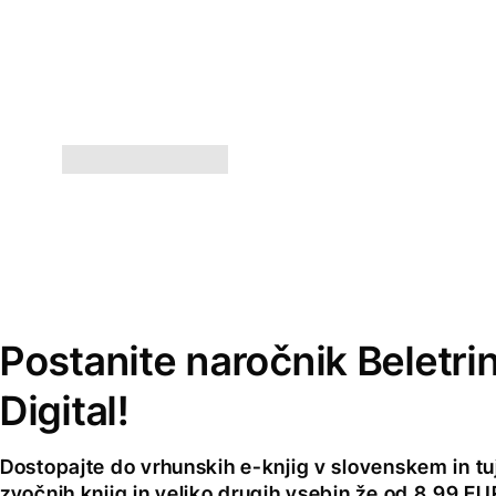
Postanite naročnik Beletri
Digital!
Dostopajte do vrhunskih e-knjig v slovenskem in tuji
zvočnih knjig in veliko drugih vsebin že od 8,99 E