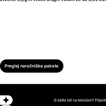
Preglej naročniške pakete
Si želite biti na tekočem? Prijav