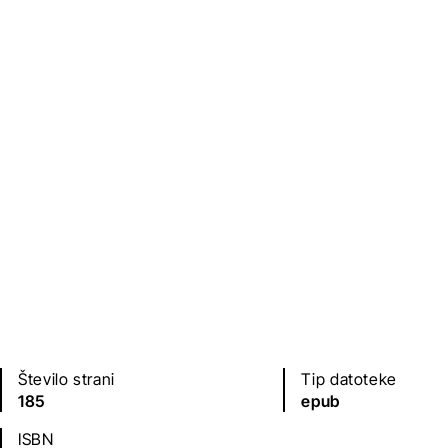
Založba
Leto izdaje
Proksima
2020
Jezik(i)
slovenščina
Število strani
Tip datoteke
185
epub
ISBN