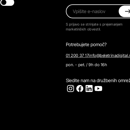
Switch theme
Vpišite e-naslov
S prijavo se strinjate s prejemanjem
marketinških obvestil.
Potrebujete pomoč?
01 200 37 17
info@beletrinadigital.
pon. - pet. / 9h do 16h
Sledite nam na družbenih omrež