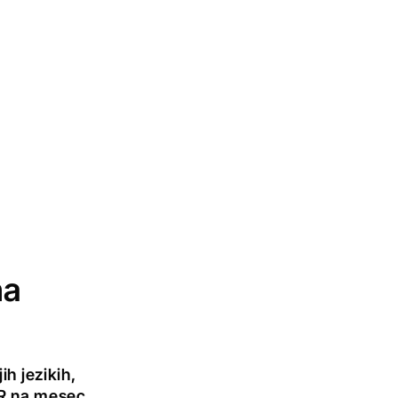
na
h jezikih,
UR na mesec.