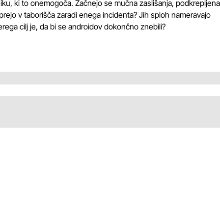
niku, ki to onemogoča. Začnejo se mučna zaslišanja, podkrepljena
aprejo v taborišča zaradi enega incidenta? Jih sploh nameravajo
terega cilj je, da bi se androidov dokončno znebili?