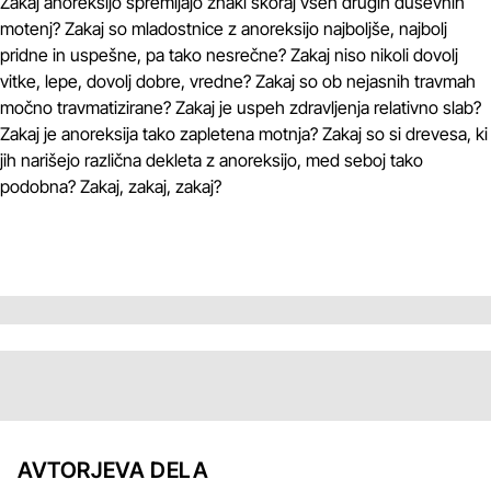
Zakaj anoreksijo spremljajo znaki skoraj vseh drugih duševnih
motenj? Zakaj so mladostnice z anoreksijo najboljše, najbolj
pridne in uspešne, pa tako nesrečne? Zakaj niso nikoli dovolj
vitke, lepe, dovolj dobre, vredne? Zakaj so ob nejasnih travmah
močno travmatizirane? Zakaj je uspeh zdravljenja relativno slab?
Zakaj je anoreksija tako zapletena motnja? Zakaj so si drevesa, ki
jih narišejo različna dekleta z anoreksijo, med seboj tako
podobna? Zakaj, zakaj, zakaj?
AVTORJEVA DELA