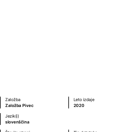
Anoreksija, neizrekljiva
praznina
Ignac Schmidt
Priročniki
Založba
Leto izdaje
Založba Pivec
2020
Jezik(i)
slovenščina