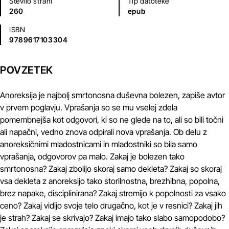
Število strani
Tip datoteke
260
epub
ISBN
9789617103304
POVZETEK
Anoreksija je najbolj smrtonosna duševna bolezen, zapiše avtor
v prvem poglavju. Vprašanja so se mu vselej zdela
pomembnejša kot odgovori, ki so ne glede na to, ali so bili točni
ali napačni, vedno znova odpirali nova vprašanja. Ob delu z
anoreksičnimi mladostnicami in mladostniki so bila samo
vprašanja, odgovorov pa malo. Zakaj je bolezen tako
smrtonosna? Zakaj zbolijo skoraj samo dekleta? Zakaj so skoraj
vsa dekleta z anoreksijo tako storilnostna, brezhibna, popolna,
brez napake, disciplinirana? Zakaj stremijo k popolnosti za vsako
ceno? Zakaj vidijo svoje telo drugačno, kot je v resnici? Zakaj jih
je strah? Zakaj se skrivajo? Zakaj imajo tako slabo samopodobo?