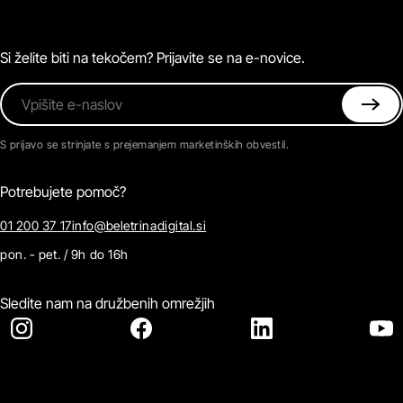
Podkasti
Naročnine
Magazin
Pogosta vprašanja
Kontaktirajte nas
Si želite biti na tekočem? Prijavite se na e-novice.
Vpišite e-naslov
S prijavo se strinjate s prejemanjem marketinških obvestil.
Potrebujete pomoč?
01 200 37 17
info@beletrinadigital.si
pon. - pet. / 9h do 16h
Sledite nam na družbenih omrežjih