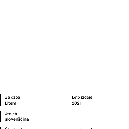
Bazar
Dimitrij Rupel
Sodobni romani (20. in 21. st.)
Založba
Leto izdaje
Litera
2021
Jezik(i)
slovenščina