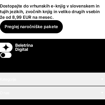
Dostopajte do vrhunskih e-knjig v slovenskem in
tujih jezikih, zvočnih knjig in veliko drugih vsebin
že od 8,99 EUR na mesec.
Preglej naročniške pakete
Switch theme
Kategorije
Filmi
O nas
E-knjige
Zvočne knjige
O Beletrini Digital