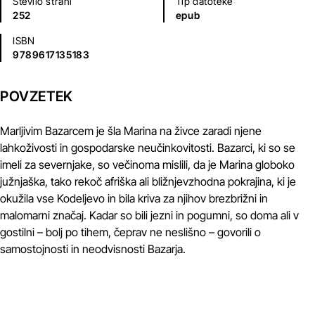
Število strani
Tip datoteke
252
epub
ISBN
9789617135183
POVZETEK
Marljivim Bazarcem je šla Marina na živce zaradi njene
lahkoživosti in gospodarske neučinkovitosti. Bazarci, ki so se
imeli za severnjake, so večinoma mislili, da je Marina globoko
južnjaška, tako rekoč afriška ali bližnjevzhodna pokrajina, ki je
okužila vse Kodeljevo in bila kriva za njihov brezbrižni in
malomarni značaj. Kadar so bili jezni in pogumni, so doma ali v
gostilni – bolj po tihem, čeprav ne neslišno – govorili o
samostojnosti in neodvisnosti Bazarja.