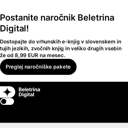
Postanite naročnik Beletrina
Digital!
Dostopajte do vrhunskih e-knjig v slovenskem in
tujih jezikih, zvočnih knjig in veliko drugih vsebin
že od 8,99 EUR na mesec.
Preglej naročniške pakete
Switch theme