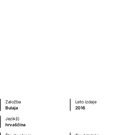
Ulderiko Donadini
Poezija in dramatika
Založba
Leto izdaje
Bulaja
2016
Jezik(i)
hrvaščina