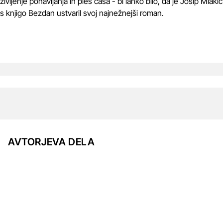
življenje ponavljanja in ples časa - bi lahko bilo, da je Josip Mlakić
s knjigo Bezdan ustvaril svoj najnežnejši roman.
AVTORJEVA DELA