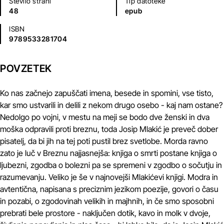
Število strani
Tip datoteke
48
epub
ISBN
9789533281704
POVZETEK
Ko nas začnejo zapuščati imena, besede in spomini, vse tisto,
kar smo ustvarili in delili z nekom drugo osebo - kaj nam ostane?
Nedolgo po vojni, v mestu na meji se bodo dve ženski in dva
moška odpravili proti breznu, toda Josip Mlakić je preveč dober
pisatelj, da bi jih na tej poti pustil brez svetlobe. Morda ravno
zato je luč v Breznu najjasnejša: knjiga o smrti postane knjiga o
ljubezni, zgodba o bolezni pa se spremeni v zgodbo o sočutju in
razumevanju. Veliko je še v najnovejši Mlakićevi knjigi. Modra in
avtentična, napisana s preciznim jezikom poezije, govori o času
in pozabi, o zgodovinah velikih in majhnih, in če smo sposobni
prebrati bele prostore - naključen dotik, kavo in molk v dvoje,