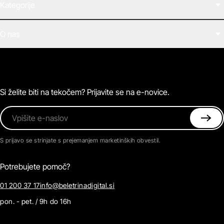
Kategorije
Filmi
O nas
E-knjige
Zvočne knjige
O Beletrini Digital
Podkasti
Naročnine
Magazin
Pogosta vprašanja
Kontaktirajte nas
Si želite biti na tekočem? Prijavite se na e-novice.
Vpišite e-naslov
S prijavo se strinjate s prejemanjem marketinških obvestil.
Potrebujete pomoč?
01 200 37 17
info@beletrinadigital.si
pon. - pet. / 9h do 16h