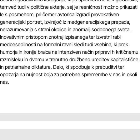
temveč tudi v politične akterje, saj je resničnost možno prikazati
le s posmehom, pri čemer avtorica izgradi provokativen
generacijski portret, izvirajoč iz medgeneracijskega prepada,
nerazumevanja s strani okolice in anomalij sodobnega sveta.
Inovativnim pristopom znotraj izpisanega ter izvrstni rabi
medbesedilnosti na formalni ravni sledi tudi vsebina, ki prek
humorja in ironije bralca na intenziven način pripravi h kritičnemu
razmisleku in dvomu v trenutno družbeno ureditev kapitalistične
in patriarhalne diktature. Delo, ki spodbuja k prebuditvi ter
opozarja na nujnost boja za potrebne spremembe v nas in okoli
nas.