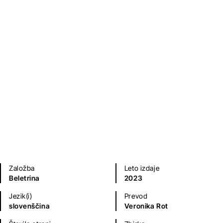
Bojevniki
Cristina Garcia Morales
Sodobni romani (20. in 21. st.)
Na voljo tudi kot
zvočna knjiga
.
Založba
Leto izdaje
Beletrina
2023
Jezik(i)
Prevod
slovenščina
Veronika Rot