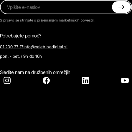
Vpišite e-naslov
S prijavo se strinjate s prejemanjem marketinških obvestil.
Potrebujete pomoč?
01 200 37 17
info@beletrinadigital.si
pon. - pet. / 9h do 16h
Sledite nam na družbenih omrežjih