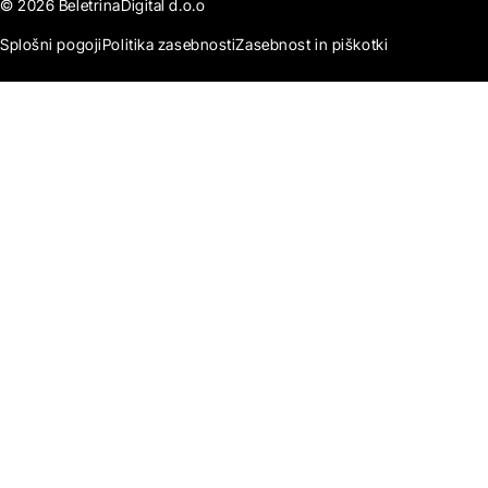
© 2026 BeletrinaDigital d.o.o
Splošni pogoji
Politika zasebnosti
Zasebnost in piškotki