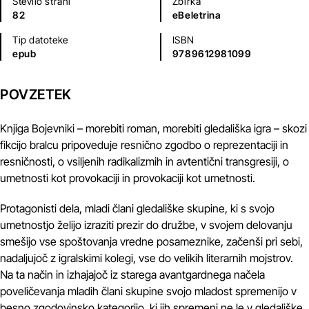
Število strani
Zbirka
82
eBeletrina
Tip datoteke
ISBN
epub
9789612981099
POVZETEK
Knjiga Bojevniki – morebiti roman, morebiti gledališka igra – skozi
fikcijo bralcu pripoveduje resnično zgodbo o reprezentaciji in
resničnosti, o vsiljenih radikalizmih in avtentični transgresiji, o
umetnosti kot provokaciji in provokaciji kot umetnosti.
Protagonisti dela, mladi člani gledališke skupine, ki s svojo
umetnostjo želijo izraziti prezir do družbe, v svojem delovanju
smešijo vse spoštovanja vredne posameznike, začenši pri sebi,
nadaljujoč z igralskimi kolegi, vse do velikih literarnih mojstrov.
Na ta način in izhajajoč iz starega avantgardnega načela
poveličevanja mladih člani skupine svojo mladost spremenijo v
besno zgodovinsko kategorijo, ki jih spremeni ne le v gledališke,