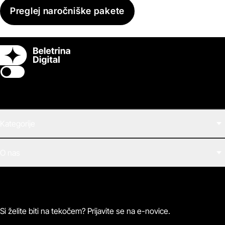
Preglej naročniške pakete
Switch theme
Kategorije
Filmi
O nas
E-knjige
Zvočne knjige
O Beletrini Digital
Podkasti
Naročnine
Magazin
Pogosta vprašanja
Kontaktirajte nas
Si želite biti na tekočem? Prijavite se na e-novice.