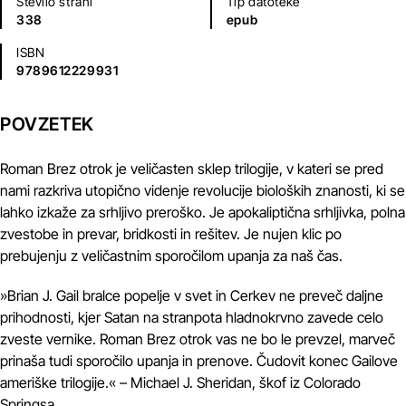
Število strani
Tip datoteke
338
epub
ISBN
9789612229931
POVZETEK
Roman Brez otrok je veličasten sklep trilogije, v kateri se pred
nami razkriva utopično videnje revolucije bioloških znanosti, ki se
lahko izkaže za srhljivo preroško. Je apokaliptična srhljivka, polna
zvestobe in prevar, bridkosti in rešitev. Je nujen klic po
prebujenju z veličastnim sporočilom upanja za naš čas.
»Brian J. Gail bralce popelje v svet in Cerkev ne preveč daljne
prihodnosti, kjer Satan na stranpota hladnokrvno zavede celo
zveste vernike. Roman Brez otrok vas ne bo le prevzel, marveč
prinaša tudi sporočilo upanja in prenove. Čudovit konec Gailove
ameriške trilogije.« – Michael J. Sheridan, škof iz Colorado
Springsa