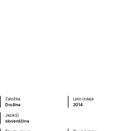
Brez otrok
Brian J. Gail
Sodobni romani (20. in 21. st.)
Založba
Leto izdaje
Družina
2014
Jezik(i)
slovenščina