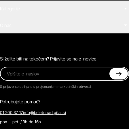
Kategorije
Filmi
O nas
E-knjige
Zvočne knjige
O Beletrini Digital
Podkasti
Naročnine
Magazin
Pogosta vprašanja
Kontaktirajte nas
Si želite biti na tekočem? Prijavite se na e-novice.
Vpišite e-naslov
S prijavo se strinjate s prejemanjem marketinških obvestil.
Potrebujete pomoč?
01 200 37 17
info@beletrinadigital.si
pon. - pet. / 9h do 16h