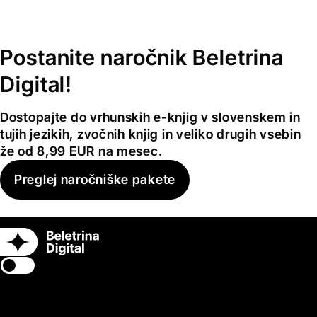
Postanite naročnik Beletrina
Digital!
Dostopajte do vrhunskih e-knjig v slovenskem in
tujih jezikih, zvočnih knjig in veliko drugih vsebin
že od 8,99 EUR na mesec.
Preglej naročniške pakete
Switch theme