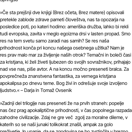
»Če sta prejšnji dve knjigi (Brez očeta, Brez matere) opisovali
pretekle zablode zdrave pameti človeštva, nas ta opozarja na
posledice poti, po kateri hodimo: ameriška družba, lahko bi rekli
tudi evropska, zavita v meglo egoizma drsi v lasten propad. Smo
res na tem svetu samo zaradi nas samih? Se res naša
prihodnost konča pri koncu našega osebnega užitka? Nam je
res prav malo mar za življenje naših otrok? Temačni in boleči časi
za kristjana, ki želi živeti ljubezen do svojih sovražnikov, prihajajo
nad vse nas, piše avtor. A na koncu močno preseneti bralca. Za
povprečneža znanstvena fantastika, za vernega kristjana
apokalipsa po dnevu teme. Bog živi in odrešuje svoje izvoljeno
ljudstvo.« – Darja in Tomaž Ovsenik
»Zadnji del trilogije nas preseneti že na prvih straneh: popelje
nas čez prag apokaliptične prihodnosti, v čas popolnega razpada
zahodne civilizacije. Zdaj ne gre več zgolj za moralne dileme, v
katerih so se naši junaki tolikokrat znašli, ampak za golo
preživetje. In upanje, da se zgodovina ne bo zvrtinčila v brezno