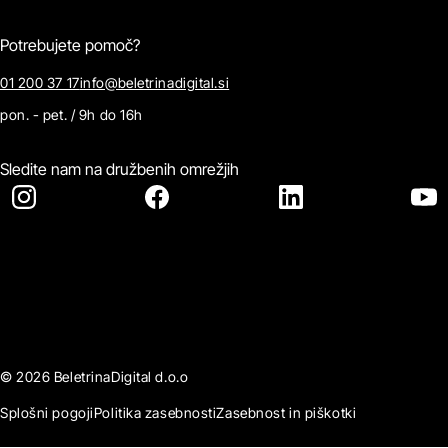
Potrebujete pomoč?
01 200 37 17
info@beletrinadigital.si
pon. - pet. / 9h do 16h
Sledite nam na družbenih omrežjih
© 2026 BeletrinaDigital d.o.o
Splošni pogoji
Politika zasebnosti
Zasebnost in piškotki