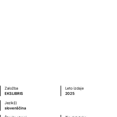
Čakati avgust
Nataša Zlatnar
Fantazijski in ZF romani
Založba
Leto izdaje
EKSLIBRIS
2025
Jezik(i)
slovenščina