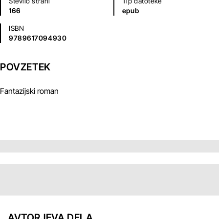
Število strani
Tip datoteke
166
epub
ISBN
9789617094930
POVZETEK
Fantazijski roman
AVTORJEVA DELA