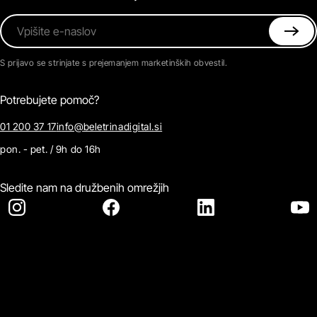
Vpišite e-naslov
S prijavo se strinjate s prejemanjem marketinških obvestil.
Potrebujete pomoč?
01 200 37 17
info@beletrinadigital.si
pon. - pet. / 9h do 16h
Sledite nam na družbenih omrežjih