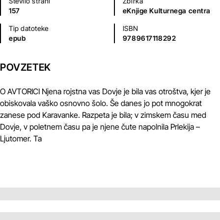
Število strani
Zbirka
157
eKnjige Kulturnega centra
Tip datoteke
ISBN
epub
9789617118292
POVZETEK
O AVTORICI Njena rojstna vas Dovje je bila vas otroštva, kjer je
obiskovala vaško osnovno šolo. Še danes jo pot mnogokrat
zanese pod Karavanke. Razpeta je bila; v zimskem času med
Dovje, v poletnem času pa je njene čute napolnila Prlekija –
Ljutomer. Ta