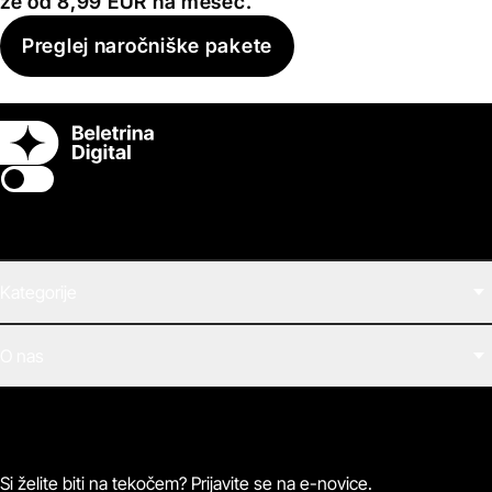
že od 8,99 EUR na mesec.
Preglej naročniške pakete
Switch theme
Kategorije
Filmi
O nas
E-knjige
Zvočne knjige
O Beletrini Digital
Podkasti
Naročnine
Magazin
Pogosta vprašanja
Kontaktirajte nas
Si želite biti na tekočem? Prijavite se na e-novice.