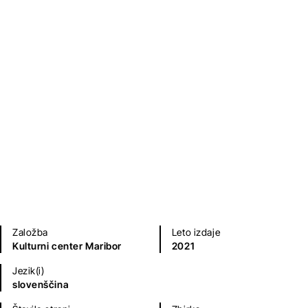
Čebelji roj
Sonja Koranter
Kriminalke in trilerji
Založba
Leto izdaje
Kulturni center Maribor
2021
Jezik(i)
slovenščina