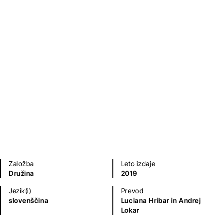
Človeški čas
Milan Komar
Kratke zgodbe in esejistika
Založba
Leto izdaje
Družina
2019
Jezik(i)
Prevod
slovenščina
Luciana Hribar in Andrej
Lokar