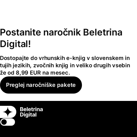
Postanite naročnik Beletrina
Digital!
Dostopajte do vrhunskih e-knjig v slovenskem in
tujih jezikih, zvočnih knjig in veliko drugih vsebin
že od 8,99 EUR na mesec.
Preglej naročniške pakete
Switch theme