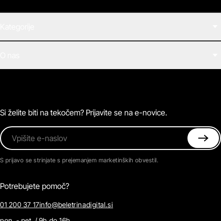
Kategorije
Filmi
O nas
E-knjige
Zvočne knjige
O Beletrini Digital
Podkasti
Naročnine
Magazin
Pogosta vprašanja
Kontaktirajte nas
Si želite biti na tekočem? Prijavite se na e-novice.
Vpišite e-naslov
S prijavo se strinjate s prejemanjem marketinških obvestil.
Potrebujete pomoč?
01 200 37 17
info@beletrinadigital.si
pon. - pet. / 9h do 16h