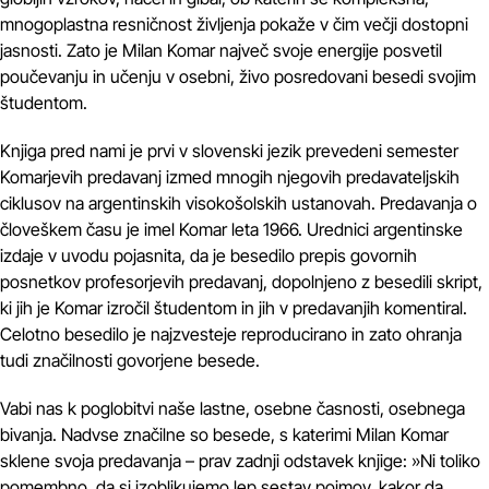
mnogoplastna resničnost življenja pokaže v čim večji dostopni
jasnosti. Zato je Milan Komar največ svoje energije posvetil
poučevanju in učenju v osebni, živo posredovani besedi svojim
študentom.
Knjiga pred nami je prvi v slovenski jezik prevedeni semester
Komarjevih predavanj izmed mnogih njegovih predavateljskih
ciklusov na argentinskih visokošolskih ustanovah. Predavanja o
človeškem času je imel Komar leta 1966. Urednici argentinske
izdaje v uvodu pojasnita, da je besedilo prepis govornih
posnetkov profesorjevih predavanj, dopolnjeno z besedili skript,
ki jih je Komar izročil študentom in jih v predavanjih komentiral.
Celotno besedilo je najzvesteje reproducirano in zato ohranja
tudi značilnosti govorjene besede.
Vabi nas k poglobitvi naše lastne, osebne časnosti, osebnega
bivanja. Nadvse značilne so besede, s katerimi Milan Komar
sklene svoja predavanja – prav zadnji odstavek knjige: »Ni toliko
pomembno, da si izoblikujemo lep sestav pojmov, kakor da