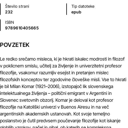
Število strani
Tip datoteke
232
epub
ISBN
9789610405665
POVZETEK
Le redko srečamo misleca, ki je hkrati iskalec modrosti in filozof
v poklicnem smislu, učitelj za življenje in univerzitetni profesor
filozofije, vsakomur razumljiv esejist in pretanjen mislec
filozofskih konceptov ter zgodovine človeške misli. Vse to hkrati
je bil Milan Komar (1921–2006), izstopajoč lik slovenskega
intelektualnega življenja – politični emigrant v Argentini in
Slovenec svetovnih obzorij. Komar je deloval kot profesor
filozofije na Katoliški univerzi v Buenos Airesu in na več
argentinskih akademskih ustanovah. Kot svoje temeljno
poslanstvo je čutil predvsem poučevanje filozofije kot iskanje
globljih vzrokov, načel in gibal, ob katerih se kompleksna,