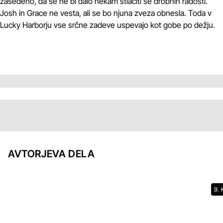
zasedeno, da se ne bi dalo nekam stlačiti še drobnih radosti.
Josh in Grace ne vesta, ali se bo njuna zveza obnesla. Toda v
Lucky Harborju vse srčne zadeve uspevajo kot gobe po dežju.
AVTORJEVA DELA
9.