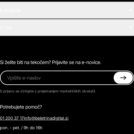
Kategorije
Filmi
O nas
E-knjige
Zvočne knjige
O Beletrini Digital
Podkasti
Naročnine
Magazin
Pogosta vprašanja
Kontaktirajte nas
Si želite biti na tekočem? Prijavite se na e-novice.
Vpišite e-naslov
S prijavo se strinjate s prejemanjem marketinških obvestil.
Potrebujete pomoč?
01 200 37 17
info@beletrinadigital.si
pon. - pet. / 9h do 16h