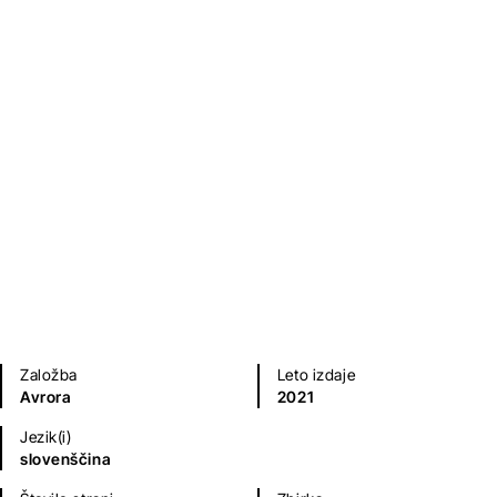
Dlje od večnosti
Jill Shalvis
Ljubezenski romani
Založba
Leto izdaje
Avrora
2021
Jezik(i)
slovenščina