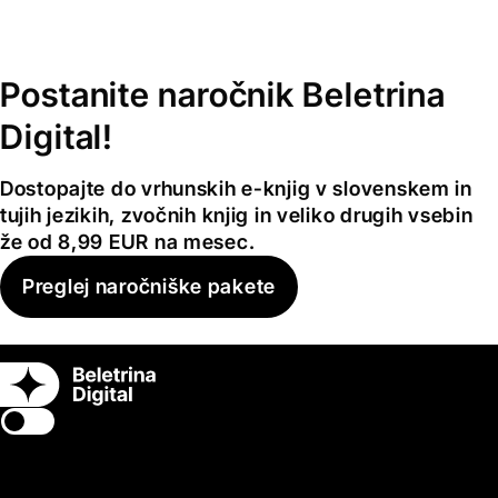
Postanite naročnik Beletrina
Digital!
Dostopajte do vrhunskih e-knjig v slovenskem in
tujih jezikih, zvočnih knjig in veliko drugih vsebin
že od 8,99 EUR na mesec.
Preglej naročniške pakete
Switch theme