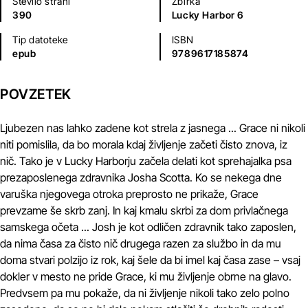
Število strani
Zbirka
390
Lucky Harbor 6
Tip datoteke
ISBN
epub
9789617185874
POVZETEK
Ljubezen nas lahko zadene kot strela z jasnega ... Grace ni nikoli
niti pomislila, da bo morala kdaj življenje začeti čisto znova, iz
nič. Tako je v Lucky Harborju začela delati kot sprehajalka psa
prezaposlenega zdravnika Josha Scotta. Ko se nekega dne
varuška njegovega otroka preprosto ne prikaže, Grace
prevzame še skrb zanj. In kaj kmalu skrbi za dom privlačnega
samskega očeta ... Josh je kot odličen zdravnik tako zaposlen,
da nima časa za čisto nič drugega razen za službo in da mu
doma stvari polzijo iz rok, kaj šele da bi imel kaj časa zase – vsaj
dokler v mesto ne pride Grace, ki mu življenje obrne na glavo.
Predvsem pa mu pokaže, da ni življenje nikoli tako zelo polno