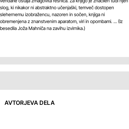
vendarle ostaja zmagovita resnica. Za knjigo je značilen tudi njen
slog, ki nikakor ni abstraktno učenjaški, temveč dostopen
slehernemu izobražencu, nazoren in sočen, knjiga ni
obremenjena z znanstvenim aparatom, viri in opombami. ... (Iz
besedila Joža Mahniča na zavihu izvirnika.)
AVTORJEVA DELA