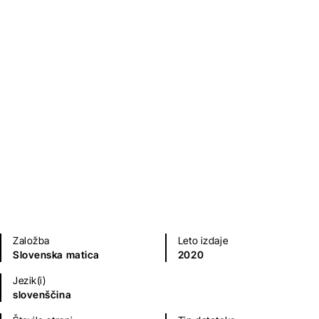
Duhovna zgodovina Slovencev
Janko Kos
Humanistika in družboslovje
Založba
Leto izdaje
Slovenska matica
2020
Jezik(i)
slovenščina