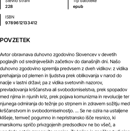
Število strani
Tip datoteke
228
epub
ISBN
9789612133412
POVZETEK
Avtor obravnava duhovno zgodovino Slovencev v devetih
poglavjih od srednjeveških začetkov do današnjih dni. Našo
duhovno zgodovino spremlja predvsem z dveh vidikov: z vidika
prehajanja od plemen in ljudstva prek oblikovanja v narod do
nacije v lastni državi; pa z vidika svetovnih nazorov,
prevladovanja krščanstva ali svobodomiselstva, prek spopadov
med njima in njunih kriz, prek pojava komunizma in revolucije ter
njunega odmiranja do težnje po strpnem in zdravem sožitju med
krščanstvom in svobodomiselnostjo. ... Se ne ozira na ustaljene
klišeje, temveč pogumno in nepristransko išče resnico, ki
marsikomu spričo privzgojenih predsodkov ne bo všeč, a