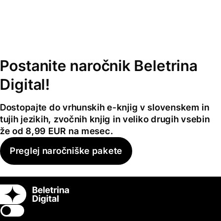
Postanite naročnik Beletrina
Digital!
Dostopajte do vrhunskih e-knjig v slovenskem in
tujih jezikih, zvočnih knjig in veliko drugih vsebin
že od 8,99 EUR na mesec.
Preglej naročniške pakete
Switch theme