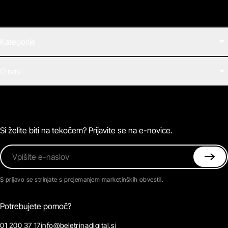
Kategorije
Filmi
O nas
E-knjige
Zvočne knjige
O Beletrini Digital
Podkasti
Naročnine
Magazin
Pogosta vprašanja
Kontaktirajte nas
Si želite biti na tekočem? Prijavite se na e-novice.
Vpišite e-naslov
S prijavo se strinjate s prejemanjem marketinških obvestil.
Potrebujete pomoč?
01 200 37 17
info@beletrinadigital.si