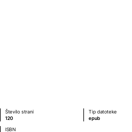
Založba
Leto izdaje
Družina
2022
Jezik(i)
Prevod
slovenščina
Tadeja Petrovčič J
Število strani
Tip datoteke
120
epub
ISBN