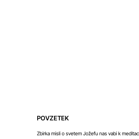
erina
POVZETEK
Zbirka misli o svetem Jožefu nas vabi k meditac