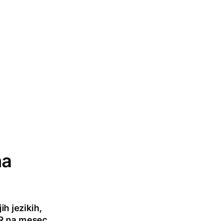
na
h jezikih,
UR na mesec.