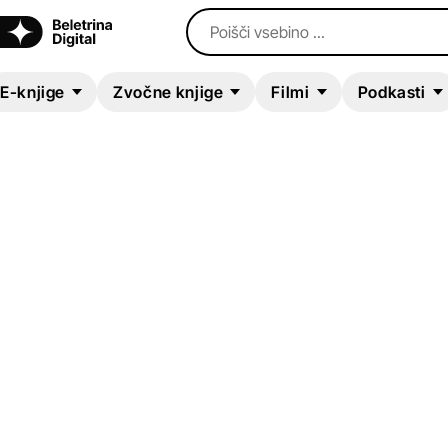
Poišči vsebino ...
E-knjige
Zvočne knjige
Filmi
Podkasti
E-KNJIGA
Duhovne misli o sv
Jožefu
Dominique Joseph
Kratke zgodbe in esejistika