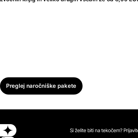
Preglej naročniške pakete
Si želite biti na tekočem? Prijav