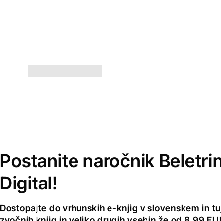
Postanite naročnik Beletri
Digital!
Dostopajte do vrhunskih e-knjig v slovenskem in tuji
zvočnih knjig in veliko drugih vsebin že od 8,99 E