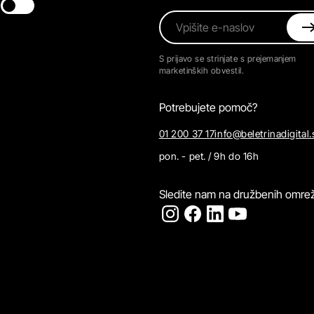
Switch theme
Vpišite e-naslov
S prijavo se strinjate s prejemanjem
marketinških obvestil.
Potrebujete pomoč?
01 200 37 17
info@beletrinadigital.
pon. - pet. / 9h do 16h
Sledite nam na družbenih omrež