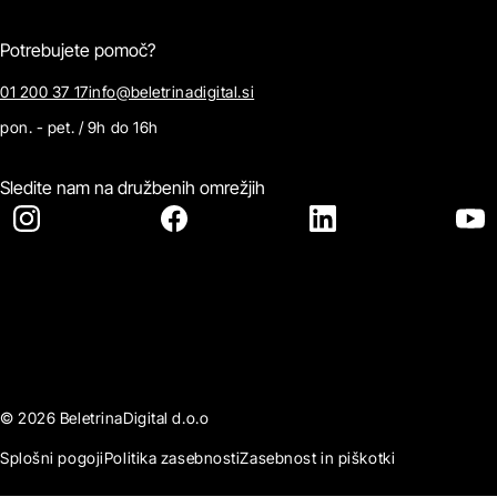
Potrebujete pomoč?
01 200 37 17
info@beletrinadigital.si
pon. - pet. / 9h do 16h
Sledite nam na družbenih omrežjih
© 2026 BeletrinaDigital d.o.o
Splošni pogoji
Politika zasebnosti
Zasebnost in piškotki