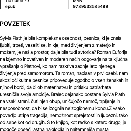
Tip datoteke
ISBN
epub
9789533585499
POVZETEK
Sylvia Plath je bila kompleksna osebnost, pesnica, ki je znala
ljubiti, trpeti, veseliti se, in kje, med življenjem z materjo in
možem, je našla prostor, da je bila tudi avtorica? Roman Euforija
na izjemno inovativen in moderen način odgovarja na ta ključna
vprašanja o Plathovi, ko nam razkriva zadnje leto njenega
življenja pred samomorom. Ta roman, napisan v prvi osebi, nam
skozi oči kultne pesnice pripoveduje zgodbo o vseh ženskah in
njihovi borbi, da bi ob materinstvu in pritisku patriarhata
uresničile svoje ambicije. Bralec dejansko postane Sylvia Plath
na vsaki strani, čuti njen obup, uničujočo nemoč, trpljenje in
nesposobnost, da bi se izognila neizogibnemu koncu.Z vsako
povedjo utripa tragedija, nemožnost sprejetosti in ljubezni, tako
od sebe kot od drugih. S to knjigo, kot redko s katero drugo, je
mogoče doseči lastna najgloblja in najtemnejša mesta;