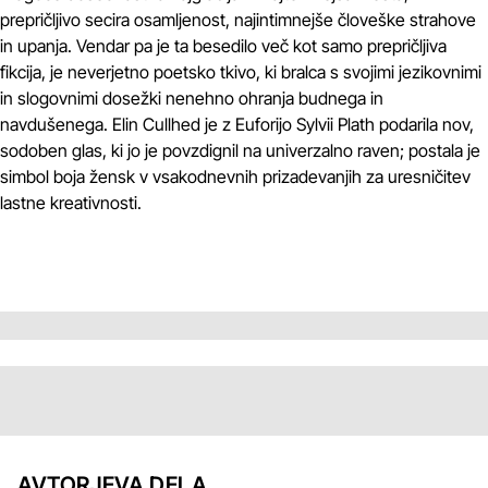
prepričljivo secira osamljenost, najintimnejše človeške strahove
in upanja. Vendar pa je ta besedilo več kot samo prepričljiva
fikcija, je neverjetno poetsko tkivo, ki bralca s svojimi jezikovnimi
in slogovnimi dosežki nenehno ohranja budnega in
navdušenega. Elin Cullhed je z Euforijo Sylvii Plath podarila nov,
sodoben glas, ki jo je povzdignil na univerzalno raven; postala je
simbol boja žensk v vsakodnevnih prizadevanjih za uresničitev
lastne kreativnosti.
AVTORJEVA DELA