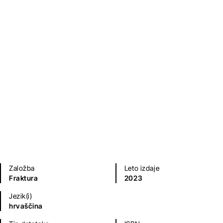
Euforija
Elin Cullhed
Sodobni romani (20. in 21. st.)
Založba
Leto izdaje
Fraktura
2023
Jezik(i)
hrvaščina