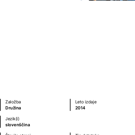
Evangelizacija
Bob Bedard
Priročniki
Založba
Leto izdaje
Družina
2014
Jezik(i)
slovenščina