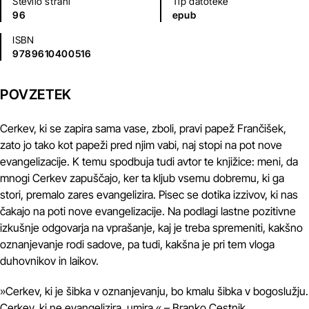
Število strani
Tip datoteke
96
epub
ISBN
9789610400516
POVZETEK
Cerkev, ki se zapira sama vase, zboli, pravi papež Frančišek,
zato jo tako kot papeži pred njim vabi, naj stopi na pot nove
evangelizacije. K temu spodbuja tudi avtor te knjižice: meni, da
mnogi Cerkev zapuščajo, ker ta kljub vsemu dobremu, ki ga
stori, premalo zares evangelizira. Pisec se dotika izzivov, ki nas
čakajo na poti nove evangelizacije. Na podlagi lastne pozitivne
izkušnje odgovarja na vprašanje, kaj je treba spremeniti, kakšno
oznanjevanje rodi sadove, pa tudi, kakšna je pri tem vloga
duhovnikov in laikov.
»Cerkev, ki je šibka v oznanjevanju, bo kmalu šibka v bogoslužju.
Cerkev, ki ne evangelizira, umira.« – Branko Cestnik