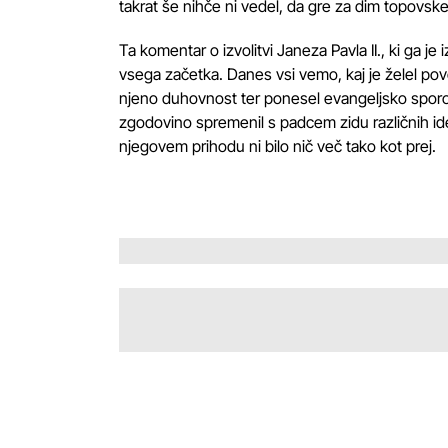
takrat še nihče ni vedel, da gre za dim topovske
Ta komentar o izvolitvi Janeza Pavla II., ki ga je
vsega začetka. Danes vsi vemo, kaj je želel poved
njeno duhovnost ter ponesel evangeljsko sporoči
zgodovino spremenil s padcem zidu različnih ideo
njegovem prihodu ni bilo nič več tako kot prej.