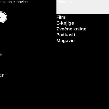
ite se na e-novice.
Kategorije
Filmi
E-knjige
Zvočne knjige
Podkasti
Magazin
si
jih