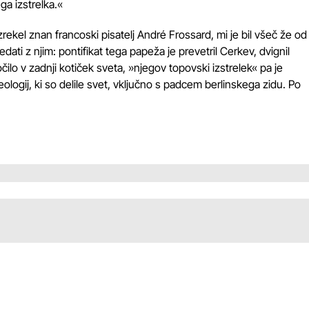
ga izstrelka.«
 izrekel znan francoski pisatelj André Frossard, mi je bil všeč že od
ati z njim: pontifikat tega papeža je prevetril Cerkev, dvignil
lo v zadnji kotiček sveta, »njegov topovski izstrelek« pa je
logij, ki so delile svet, vključno s padcem berlinskega zidu. Po