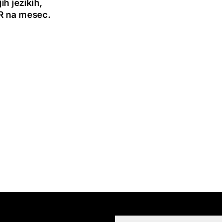
h jezikih,
UR na mesec.