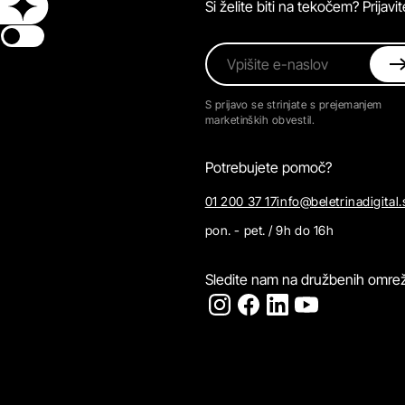
Si želite biti na tekočem? Prijav
Switch theme
Vpišite e-naslov
S prijavo se strinjate s prejemanjem
marketinških obvestil.
Potrebujete pomoč?
01 200 37 17
info@beletrinadigital.
pon. - pet. / 9h do 16h
Sledite nam na družbenih omrež