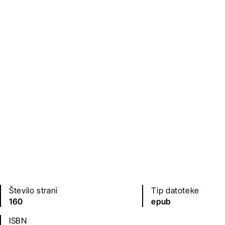
Založba
Leto izdaje
Družina
2016
Jezik(i)
slovenščina
Število strani
Tip datoteke
160
epub
ISBN