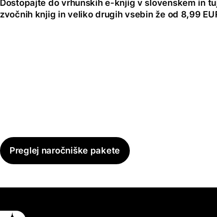
Dostopajte do vrhunskih e-knjig v slovenskem in tuji
zvočnih knjig in veliko drugih vsebin že od 8,99 E
Preglej naročniške pakete