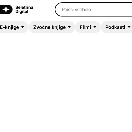
Poišči vsebino ...
E-knjige
Zvočne knjige
Filmi
Podkasti
E-KNJIGA
Fant, ki je postal p
Miguel Álvarez
Biografije in spomini