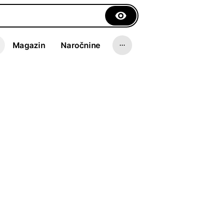
Magazin
Naročnine
apež