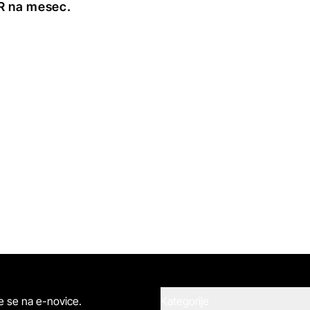
UR na mesec.
ite se na e-novice.
Kategorije