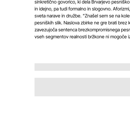
sinkretično govorico, ki dela Brvarjevo pesnišk
in idejno, pa tudi formalno in slogovno. Aforizmi, l
sveta narave in družbe. "Znašel sem se na koleni
pesniških slik. Naslova zbirke ne gre brati brez 
zavezujoča sentenca brezkompromisnega pesnišk
vseh segmentov realnosti bržkone ni mogoče iz