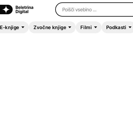
Poišči vsebino ...
E-knjige
Zvočne knjige
Filmi
Podkasti
E-KNJIGA
Fusnote
Andrej Brvar
Poezija in dramatika