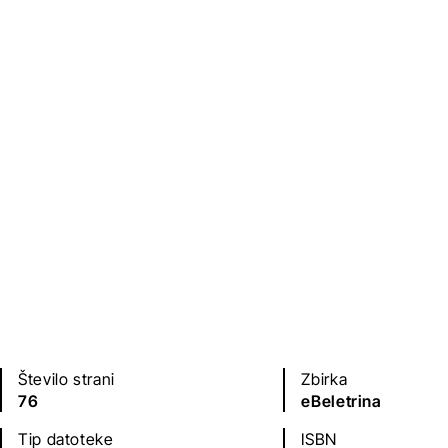
Založba
Leto izdaje
Beletrina
2020
Jezik(i)
slovenščina
Število strani
Zbirka
76
eBeletrina
Tip datoteke
ISBN