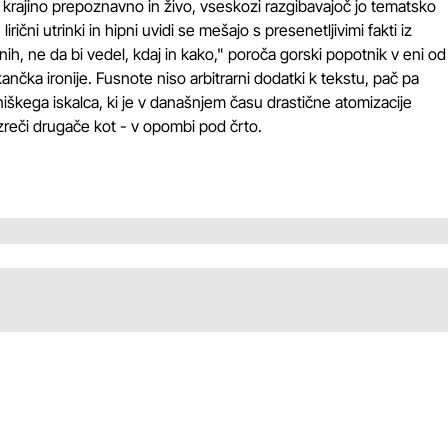
o krajino prepoznavno in živo, vseskozi razgibavajoč jo tematsko
irični utrinki in hipni uvidi se mešajo s presenetljivimi fakti iz
h, ne da bi vedel, kdaj in kako," poroča gorski popotnik v eni od
kančka ironije. Fusnote niso arbitrarni dodatki k tekstu, pač pa
ega iskalca, ki je v današnjem času drastične atomizacije
reči drugače kot - v opombi pod črto.