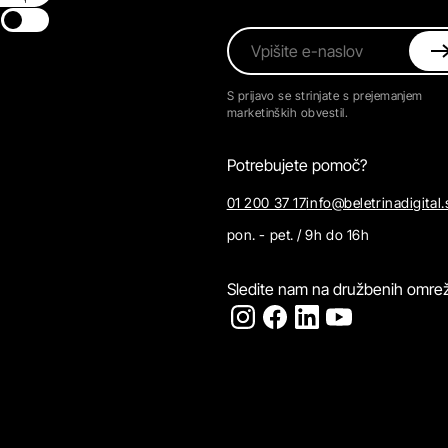
Switch theme
Vpišite e-naslov
S prijavo se strinjate s prejemanjem
marketinških obvestil.
Potrebujete pomoč?
01 200 37 17
info@beletrinadigital.
pon. - pet. / 9h do 16h
Sledite nam na družbenih omrež