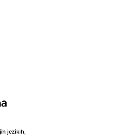
na
h jezikih,